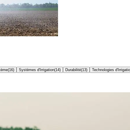
stème
(
16
)
Systèmes d'Irrigation
(
14
)
Durabilité
(
13
)
Technologies d'Irrigati