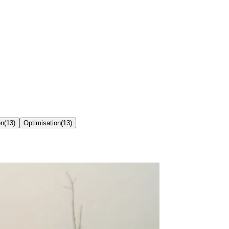
on
(
13
)
Optimisation
(
13
)