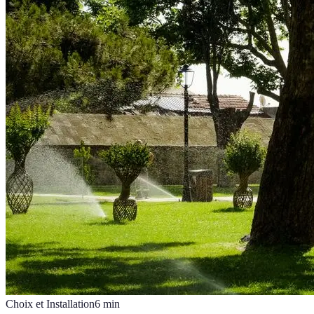
Choix et Installation
6
min