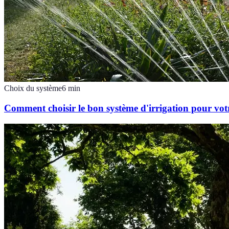
Choix du système
6
min
Comment choisir le bon système d'irrigation pour vot