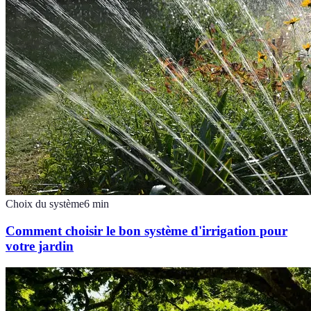
Choix du système
6
min
Comment choisir le bon système d'irrigation pour
votre jardin