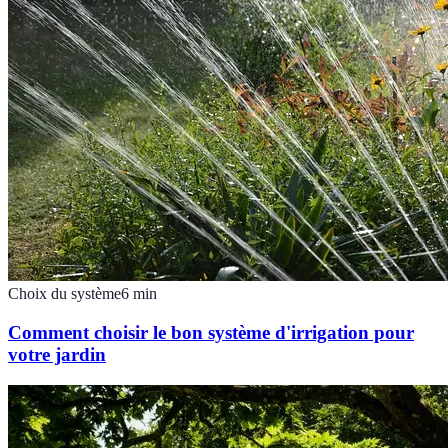
Choix du système
6
min
Comment choisir le bon système d'irrigation pour
votre jardin