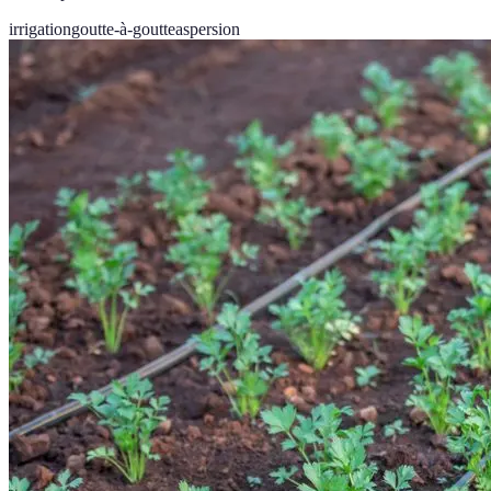
irrigation
goutte-à-goutte
aspersion