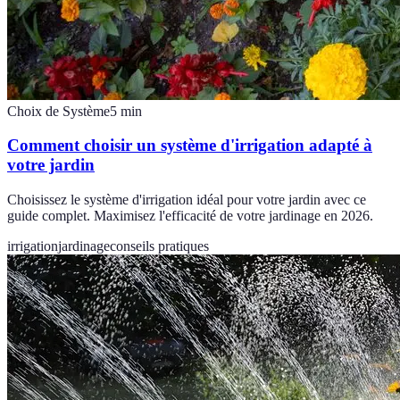
Choix de Système
5
min
Comment choisir un système d'irrigation adapté à
votre jardin
Choisissez le système d'irrigation idéal pour votre jardin avec ce
guide complet. Maximisez l'efficacité de votre jardinage en 2026.
irrigation
jardinage
conseils pratiques