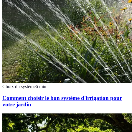
Choix du système
6
min
Comment choisir le bon système d'irrigation pour
votre jardin