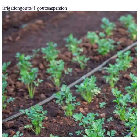
irrigation
goutte-à-goutte
aspersion