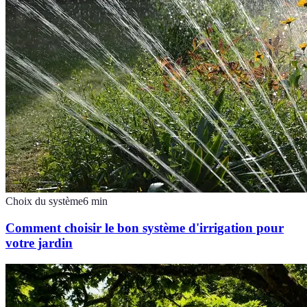
Choix du système
6
min
Comment choisir le bon système d'irrigation pour
votre jardin