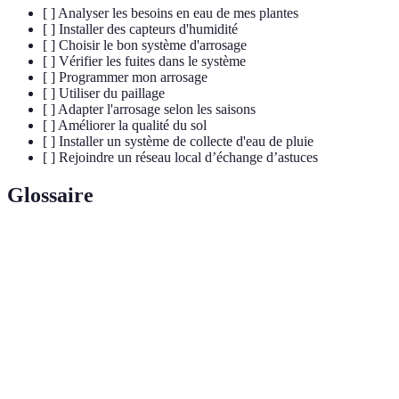
[ ] Analyser les besoins en eau de mes plantes
[ ] Installer des capteurs d'humidité
[ ] Choisir le bon système d'arrosage
[ ] Vérifier les fuites dans le système
[ ] Programmer mon arrosage
[ ] Utiliser du paillage
[ ] Adapter l'arrosage selon les saisons
[ ] Améliorer la qualité du sol
[ ] Installer un système de collecte d'eau de pluie
[ ] Rejoindre un réseau local d’échange d’astuces
Glossaire
Terme
Définition
Irrigation
Système d'arrosage délivrant l'eau directement
goutte-à-
aux racines des plantes.
goutte
Couverture du sol pour conserver l'humidité et
Paillage
lutter contre les mauvaises herbes.