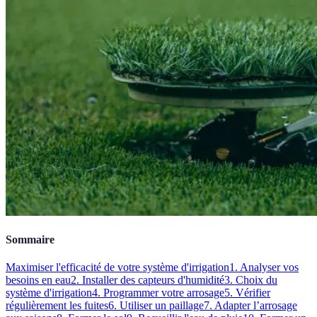
Sommaire
Maximiser l'efficacité de votre système d'irrigation
1. Analyser vos
besoins en eau
2. Installer des capteurs d'humidité
3. Choix du
système d'irrigation
4. Programmer votre arrosage
5. Vérifier
régulièrement les fuites
6. Utiliser un paillage
7. Adapter l’arrosage