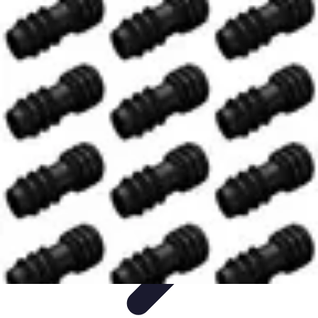
Système Irrigation
Installation
Maintenance
Innovations en irrigation
Installation et
Réglages
Entretien et Maintenance
Système Irrigation