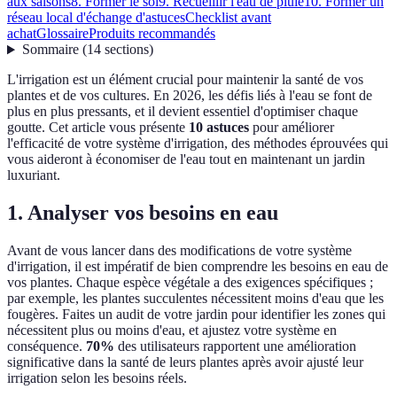
aux saisons
8. Former le sol
9. Recueillir l'eau de pluie
10. Former un
réseau local d'échange d'astuces
Checklist avant
achat
Glossaire
Produits recommandés
Sommaire
(
14
sections
)
L'irrigation est un élément crucial pour maintenir la santé de vos
plantes et de vos cultures. En 2026, les défis liés à l'eau se font de
plus en plus pressants, et il devient essentiel d'optimiser chaque
goutte. Cet article vous présente
10 astuces
pour améliorer
l'efficacité de votre système d'irrigation, des méthodes éprouvées qui
vous aideront à économiser de l'eau tout en maintenant un jardin
luxuriant.
1. Analyser vos besoins en eau
Avant de vous lancer dans des modifications de votre système
d'irrigation, il est impératif de bien comprendre les besoins en eau de
vos plantes. Chaque espèce végétale a des exigences spécifiques ;
par exemple, les plantes succulentes nécessitent moins d'eau que les
fougères. Faites un audit de votre jardin pour identifier les zones qui
nécessitent plus ou moins d'eau, et ajustez votre système en
conséquence.
70%
des utilisateurs rapportent une amélioration
significative dans la santé de leurs plantes après avoir ajusté leur
irrigation selon les besoins réels.