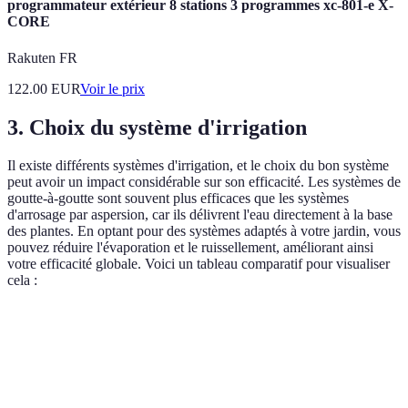
programmateur extérieur 8 stations 3 programmes xc-801-e X-
CORE
Rakuten FR
122.00
EUR
Voir le prix
3. Choix du système d'irrigation
Il existe différents systèmes d'irrigation, et le choix du bon système
peut avoir un impact considérable sur son efficacité. Les systèmes de
goutte-à-goutte sont souvent plus efficaces que les systèmes
d'arrosage par aspersion, car ils délivrent l'eau directement à la base
des plantes. En optant pour des systèmes adaptés à votre jardin, vous
pouvez réduire l'évaporation et le ruissellement, améliorant ainsi
votre efficacité globale. Voici un tableau comparatif pour visualiser
cela :
Système d'Irrigation
Efficacité (%)
Coût initial
Coût d'
Goutte-à-goutte
90%
Modéré
Bas