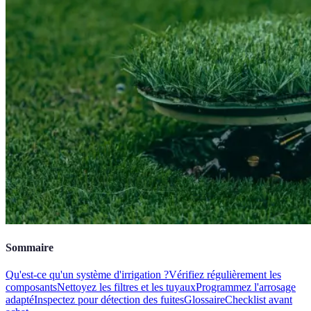
Sommaire
Qu'est-ce qu'un système d'irrigation ?
Vérifiez régulièrement les
composants
Nettoyez les filtres et les tuyaux
Programmez l'arrosage
adapté
Inspectez pour détection des fuites
Glossaire
Checklist avant