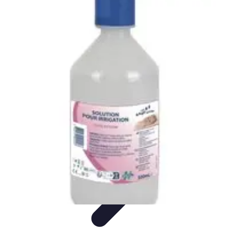
Système Irrigation
Installation
Maintenance
Innovations en irrigation
Installation et
Réglages
Entretien et Maintenance
Système Irrigation