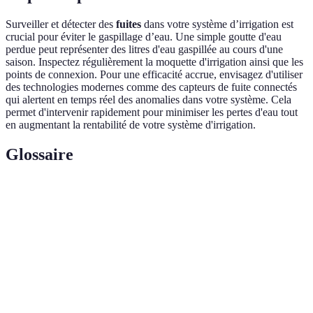
Surveiller et détecter des
fuites
dans votre système d’irrigation est
crucial pour éviter le gaspillage d’eau. Une simple goutte d'eau
perdue peut représenter des litres d'eau gaspillée au cours d'une
saison. Inspectez régulièrement la moquette d'irrigation ainsi que les
points de connexion. Pour une efficacité accrue, envisagez d'utiliser
des technologies modernes comme des capteurs de fuite connectés
qui alertent en temps réel des anomalies dans votre système. Cela
permet d'intervenir rapidement pour minimiser les pertes d'eau tout
en augmentant la rentabilité de votre système d'irrigation.
Glossaire
Terme
Définition
Système
Installations permettant d'apporter de l'eau aux
d'irrigation
cultures de manière contrôlée.
Dispositif permettant la distribution lente d'eau
Goutteur
au sol, efficace pour l'irrigation ciblée.