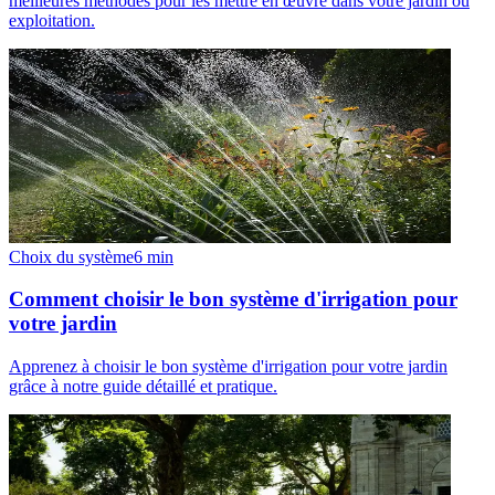
meilleures méthodes pour les mettre en œuvre dans votre jardin ou
exploitation.
Choix du système
6
min
Comment choisir le bon système d'irrigation pour
votre jardin
Apprenez à choisir le bon système d'irrigation pour votre jardin
grâce à notre guide détaillé et pratique.