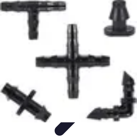
Système Irrigation
Installation
Maintenance
Innovations en irrigation
Installation et
Réglages
Entretien et Maintenance
Système Irrigation