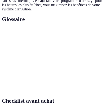
sans stress thermique. En ajustant votre programme d'arrosage pour
les heures les plus fraîches, vous maximisez les bénéfices de votre
système d'irrigation.
Glossaire
Terme
Définition
Irrigation
Système d'arrosage qui délivre une petite quantité
goutte-à-
d'eau directement aux racines des plantes
goutte
Économie
Pratiques visant à réduire la consommation d'eau,
d'eau
essentielles pour la durabilité
Raccords de
Éléments permettant de connecter différents
tuyaux
segments de tuyaux d'irrigation
Checklist avant achat