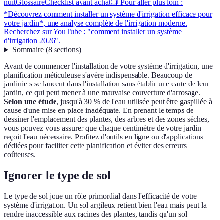
nuit
Glossaire
Checklist avant achat
📺 Pour aller plus loin :
*Découvrez comment installer un système d'irrigation efficace pour
votre jardin*, une analyse complète de l'irrigation moderne.
Recherchez sur YouTube : "comment installer un système
d'irrigation 2026".
Sommaire
(
8
sections
)
Avant de commencer l'installation de votre système d'irrigation, une
planification méticuleuse s'avère indispensable. Beaucoup de
jardiniers se lancent dans l'installation sans établir une carte de leur
jardin, ce qui peut mener à une mauvaise couverture d'arrosage.
Selon une étude
, jusqu'à 30 % de l'eau utilisée peut être gaspillée à
cause d'une mise en place inadéquate. En prenant le temps de
dessiner l'emplacement des plantes, des arbres et des zones sèches,
vous pouvez vous assurer que chaque centimètre de votre jardin
reçoit l'eau nécessaire. Profitez d'outils en ligne ou d'applications
dédiées pour faciliter cette planification et éviter des erreurs
coûteuses.
Ignorer le type de sol
Le type de sol joue un rôle primordial dans l'efficacité de votre
système d'irrigation. Un sol argileux retient bien l'eau mais peut la
rendre inaccessible aux racines des plantes, tandis qu'un sol