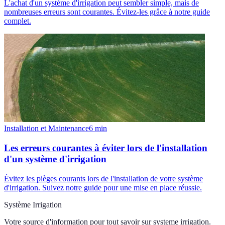
L'achat d'un système d'irrigation peut sembler simple, mais de
nombreuses erreurs sont courantes. Évitez-les grâce à notre guide
complet.
Installation et Maintenance
6
min
Les erreurs courantes à éviter lors de l'installation
d'un système d'irrigation
Évitez les pièges courants lors de l'installation de votre système
d'irrigation. Suivez notre guide pour une mise en place réussie.
Système Irrigation
Votre source d'information pour tout savoir sur
systeme irrigation
.