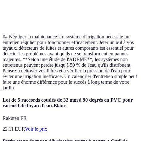
inoxy
Durabilité
Moyenne
Bonne
Excellente
est le
durab
## Négliger la maintenance Un système d'irrigation nécessite un
entretien régulier pour fonctionner efficacement. Jeter un œil à vos
tuyaux, détecteurs de fuites et autres composants est essentiel pour
détecter les problèmes avant qu'ils ne se transforment en pannes
majeures. **Selon une étude de l'ADEME**, les systèmes non
entretenus peuvent perdre jusqu'à 50 % de l'eau qu'ils distribuent.
Pensez à nettoyer vos filtres et à vérifier la pression de l'eau pour
éviter une irrigation inefficace. Un calendrier d'entretien simple peut
faire une énorme différence pour le succès à long terme de votre
jardin.
Lot de 5 raccords coudés de 32 mm à 90 degrés en PVC pour
raccord de tuyau d'eau-Blanc
Rakuten FR
22.11
EUR
Voir le prix