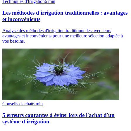
Techniques d'Irrigation
6
min
Les méthodes d'irrigation traditionnelles : avantages
et inconvénients
Analyse des méthodes d'irrigation traditionnelles avec leurs
avantages et inconvénients pour une meilleure sélection adaptée à
vos besoins.
Conseils d'achat
6
min
5 erreurs courantes à éviter lors de l'achat d'un
système d'irrigation