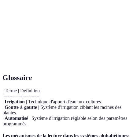
Facilité
Moyenne
Élevée
d'utilisation
Impact
Bas
Élevé
environnemental
Glossaire
| Terme | Définition
|------------|-----------|
|
Irrigation
| Technique d'apport d'eau aux cultures.
|
Goutte-à-goutte
| Système d'irrigation ciblant les racines des
plantes.
|
Automatisé
| Système d'irrigation réglable selon des paramètres
programmés.
Les mécanismes de la lecture dans les systèmes alphabétiques: