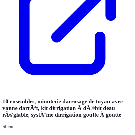
10 ensembles, minuterie darrosage de tuyau avec
vanne darrÃªt, kit dirrigation Ã dÃ©bit deau
rÃ©glable, systÃ¨me dirrigation goutte Ã goutte
Shein