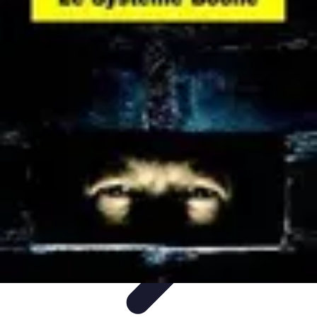
Système Irrigation
Installation
Maintenance
Innovations en irrigation
Installation et
Réglages
Entretien et Maintenance
Système Irrigation