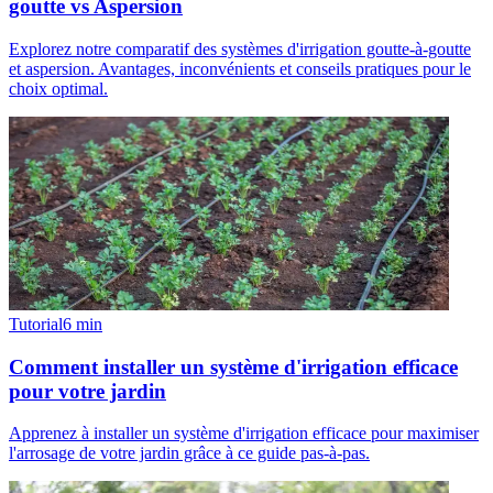
goutte vs Aspersion
Explorez notre comparatif des systèmes d'irrigation goutte-à-goutte
et aspersion. Avantages, inconvénients et conseils pratiques pour le
choix optimal.
Tutorial
6
min
Comment installer un système d'irrigation efficace
pour votre jardin
Apprenez à installer un système d'irrigation efficace pour maximiser
l'arrosage de votre jardin grâce à ce guide pas-à-pas.