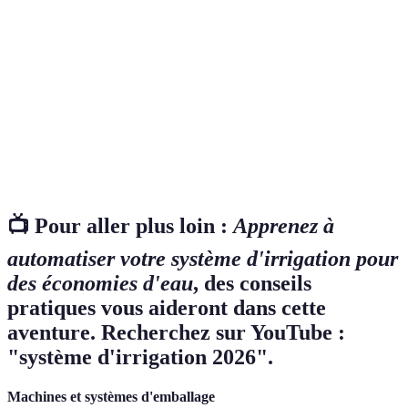
Coût de
Élevé
Bas
Moderni
maintenance
Précision
Faible
Haute
Moderni
d'arrosage
Utilisation
Élevée
Optimisée
Moderni
d'eau
📺 Pour aller plus loin :
Apprenez à
automatiser votre système d'irrigation pour
des économies d'eau
, des conseils
pratiques vous aideront dans cette
aventure. Recherchez sur YouTube :
"système d'irrigation 2026".
Machines et systèmes d'emballage