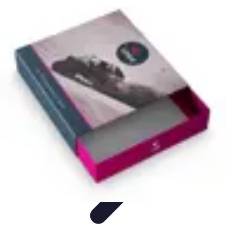
Système Irrigation
Installation
Maintenance
Innovations en irrigation
Installation et
Réglages
Entretien et Maintenance
Système Irrigation