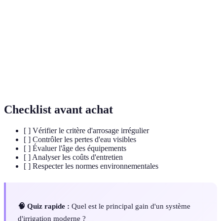
Processus d'apport d'eau aux plantes pour maintenir
Irrigation
leur croissance.
Ensemble de conduits permettant la circulation de
Tuyauterie
l'eau dans un système d'irrigation.
Capteur
Dispositif mesurant le contenu en eau du sol pour
d'humidité
une irrigation ciblée.
Checklist avant achat
[ ] Vérifier le critère d'arrosage irrégulier
[ ] Contrôler les pertes d'eau visibles
[ ] Évaluer l'âge des équipements
[ ] Analyser les coûts d'entretien
[ ] Respecter les normes environnementales
🧠 Quiz rapide :
Quel est le principal gain d'un système
d'irrigation moderne ?