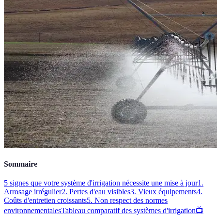
Sommaire
5 signes que votre système d'irrigation nécessite une mise à jour
1.
Arrosage irrégulier
2. Pertes d'eau visibles
3. Vieux équipements
4.
Coûts d'entretien croissants
5. Non respect des normes
environnementales
Tableau comparatif des systèmes d'irrigation
📺