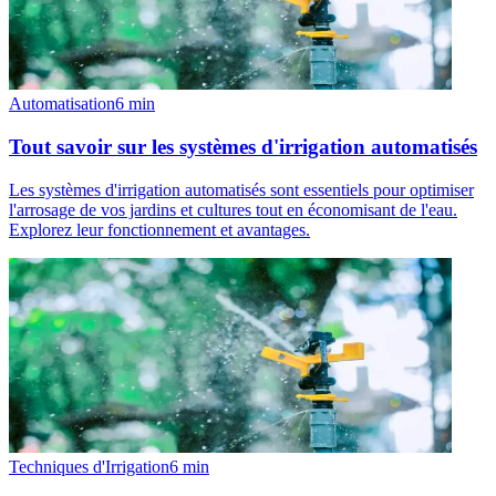
Automatisation
6
min
Tout savoir sur les systèmes d'irrigation automatisés
Les systèmes d'irrigation automatisés sont essentiels pour optimiser
l'arrosage de vos jardins et cultures tout en économisant de l'eau.
Explorez leur fonctionnement et avantages.
Techniques d'Irrigation
6
min