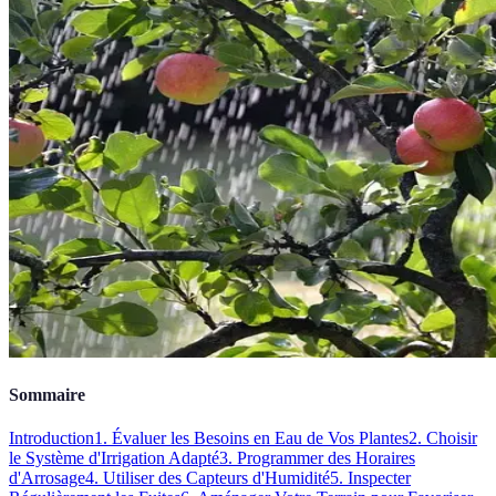
Sommaire
Introduction
1. Évaluer les Besoins en Eau de Vos Plantes
2. Choisir
le Système d'Irrigation Adapté
3. Programmer des Horaires
d'Arrosage
4. Utiliser des Capteurs d'Humidité
5. Inspecter