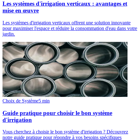
Les systèmes d'irrigation verticaux : avantages et
mise en œuvre
Les systèmes d'irrigation verticaux offrent une solution innovante
pour maximiser l'espace et réduire la consommation d'eau dans votre
jardin.
Choix de Système
5
min
Guide pratique pour choisir le bon système
d'irrigation
Vous cherchez à choisir le bon système d'irrigation ? Découvrez
notre guide pratique pour répondre à vos besoins spécifiques