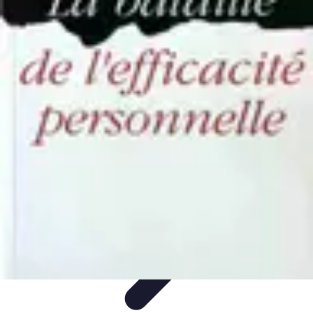
Système Irrigation
Installation
Maintenance
Innovations en irrigation
Installation et
Réglages
Entretien et Maintenance
Système Irrigation