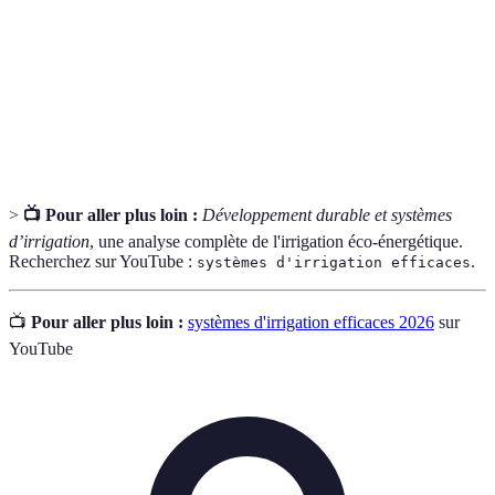
Capteurs
Dispositifs qui mesurent l'humidité du sol pour
d'humidité
optimiser l'arrosage.
Collecte
Système qui permet de récupérer l'eau de pluie
d'eau de
pour l'irrigation.
pluie
>
📺 Pour aller plus loin :
Développement durable et systèmes
d’irrigation
, une analyse complète de l'irrigation éco-énergétique.
Recherchez sur YouTube :
.
systèmes d'irrigation efficaces
📺
Pour aller plus loin :
systèmes d'irrigation efficaces 2026
sur
YouTube