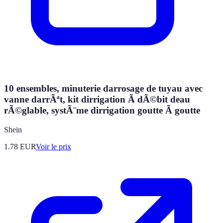
10 ensembles, minuterie darrosage de tuyau avec
vanne darrÃªt, kit dirrigation Ã dÃ©bit deau
rÃ©glable, systÃ¨me dirrigation goutte Ã goutte
Shein
1.78
EUR
Voir le prix