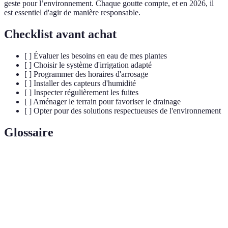
geste pour l’environnement. Chaque goutte compte, et en 2026, il
est essentiel d'agir de manière responsable.
Checklist avant achat
[ ] Évaluer les besoins en eau de mes plantes
[ ] Choisir le système d'irrigation adapté
[ ] Programmer des horaires d'arrosage
[ ] Installer des capteurs d'humidité
[ ] Inspecter régulièrement les fuites
[ ] Aménager le terrain pour favoriser le drainage
[ ] Opter pour des solutions respectueuses de l'environnement
Glossaire
Terme
Définition
Irrigation
Système d'arrosage qui permet d'apporter de l'eau
goutte à
directement aux racines des plantes.
goutte