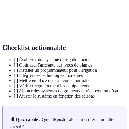
Capteur
Outil qui mesure le niveau d'humidité du sol
d'humidité
pour ajuster l'irrigation.
Utilisation de systèmes informatisés pour
Automatisation
contrôler votre irrigation à distance.
Checklist actionnable
[ ] Évaluer votre système d'irrigation actuel
[ ] Optimiser l'arrosage par types de plantes
[ ] Installer un programmateur pour l'irrigation
[ ] Intégrer des technologies modernes
[ ] Mettre en place des capteurs d'humidité
[ ] Vérifier régulièrement les équipements
[ ] Ajouter des systèmes de goutteurs et récupération d’eau
[ ] Ajuster le système en fonction des saisons
🧠 Quiz rapide :
Quel dispositif aide à mesurer l'humidité
du sol ?