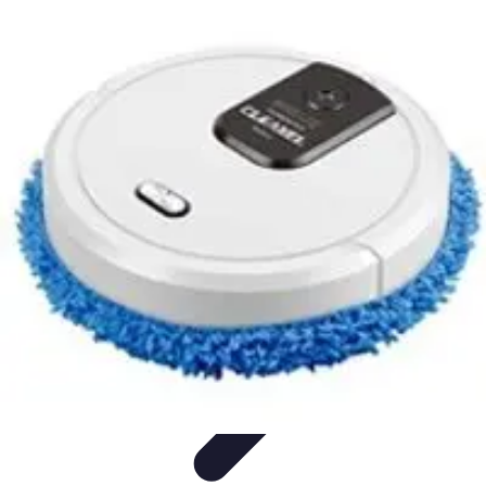
Système Irrigation
Installation
Maintenance
Innovations en irrigation
Installation et
Réglages
Entretien et Maintenance
Système Irrigation