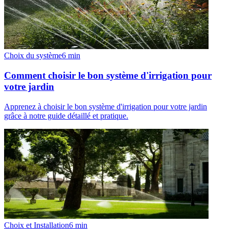
Choix du système
6
min
Comment choisir le bon système d'irrigation pour
votre jardin
Apprenez à choisir le bon système d'irrigation pour votre jardin
grâce à notre guide détaillé et pratique.
Choix et Installation
6
min