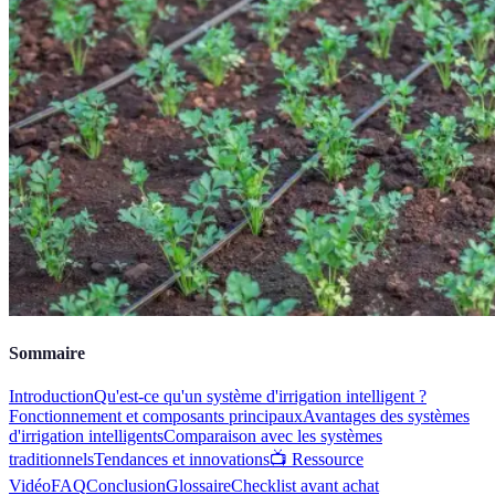
Sommaire
Introduction
Qu'est-ce qu'un système d'irrigation intelligent ?
Fonctionnement et composants principaux
Avantages des systèmes
d'irrigation intelligents
Comparaison avec les systèmes
traditionnels
Tendances et innovations
📺 Ressource
Vidéo
FAQ
Conclusion
Glossaire
Checklist avant achat