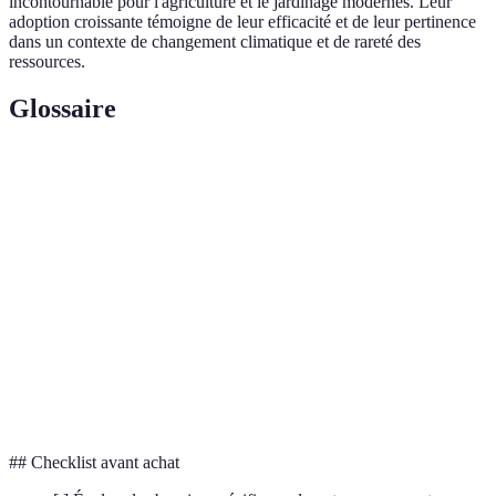
incontournable pour l'agriculture et le jardinage modernes. Leur
adoption croissante témoigne de leur efficacité et de leur pertinence
dans un contexte de changement climatique et de rareté des
ressources.
Glossaire
Terme
Définition
Capteurs
Appareils mesurant le taux d'humidité du
d'humidité
sol.
Dispositif collectant des données
Station météo
climatiques.
Processus permettant le fonctionnement
Automatisation
auto.
## Checklist avant achat