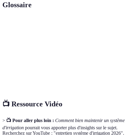
Glossaire
Terme
Définition
Système d'apport d'eau aux plantes pour favoriser
Irrigation
leur croissance.
Goutte à
Méthode d'irrigation qui fournit de l'eau directement
goutte
aux racines.
Dispositif qui enlève les impuretés de l'eau pour
Filtre
prévenir les obstructions.
📺 Ressource Vidéo
>
📺 Pour aller plus loin :
Comment bien maintenir un système
d'irrigation
pourrait vous apporter plus d'insights sur le sujet.
Recherchez sur YouTube : "entretien système d'irrigation 2026".