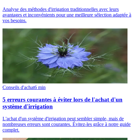
Analyse des méthodes d'irrigation traditionnelles avec leurs
avantages et inconvénients pour une meilleure sélection adaptée à
vos besoins.
Conseils d'achat
6
min
5 erreurs courantes à éviter lors de l'achat d'un
système d'irrigation
L'achat d'un système d'irrigation peut sembler simple, mais de
nombreuses erreurs sont courantes. Évitez-les grâce à notre guide
complet.