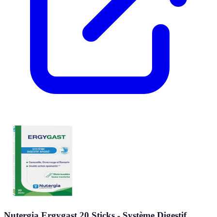
Nutergia Ergygast 20 Sticks - Système Digestif