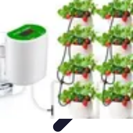
Système Irrigation
Installation
Maintenance
Innovations en irrigation
Installation et
Réglages
Entretien et Maintenance
Système Irrigation