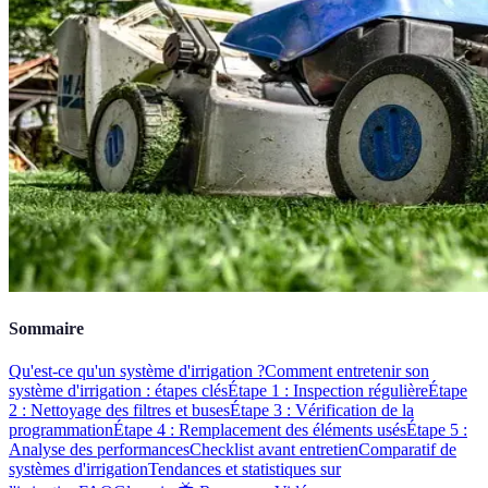
Sommaire
Qu'est-ce qu'un système d'irrigation ?
Comment entretenir son
système d'irrigation : étapes clés
Étape 1 : Inspection régulière
Étape
2 : Nettoyage des filtres et buses
Étape 3 : Vérification de la
programmation
Étape 4 : Remplacement des éléments usés
Étape 5 :
Analyse des performances
Checklist avant entretien
Comparatif de
systèmes d'irrigation
Tendances et statistiques sur