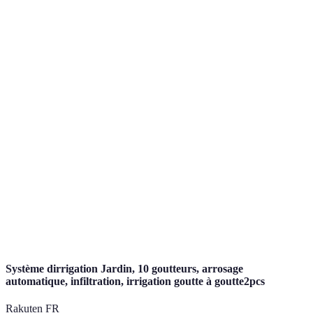
Économie
Très Élevée
Moyenne
d'eau
Type de
Pelouse, grandes
Légumes, fruits
culture
surfaces
Coût
Élevé
Modéré
d'installation
Maintenance
Faible
Élevée
Système dirrigation Jardin, 10 goutteurs, arrosage
automatique, infiltration, irrigation goutte à goutte2pcs
Rakuten FR