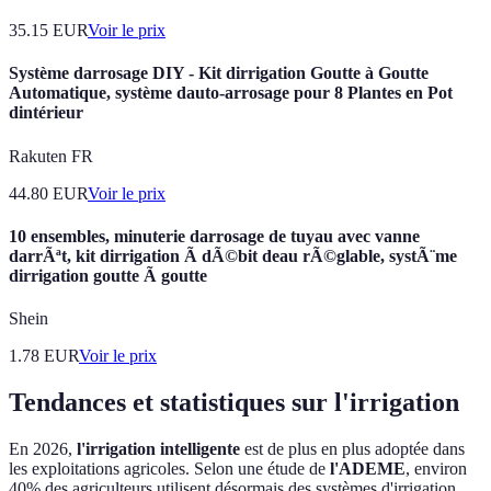
35.15
EUR
Voir le prix
Système darrosage DIY - Kit dirrigation Goutte à Goutte
Automatique, système dauto-arrosage pour 8 Plantes en Pot
dintérieur
Rakuten FR
44.80
EUR
Voir le prix
10 ensembles, minuterie darrosage de tuyau avec vanne
darrÃªt, kit dirrigation Ã dÃ©bit deau rÃ©glable, systÃ¨me
dirrigation goutte Ã goutte
Shein
1.78
EUR
Voir le prix
Tendances et statistiques sur l'irrigation
En 2026,
l'irrigation intelligente
est de plus en plus adoptée dans
les exploitations agricoles. Selon une étude de
l'ADEME
, environ
40% des agriculteurs utilisent désormais des systèmes d'irrigation