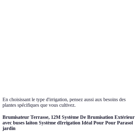
à-goutte
ciblage
complexe
haies
des racines
Simple à
installer,
Peut gaspiller
Pelouses,
Aspersion
couvre de
l'eau, érosion
fleurs
grandes
possible
surfaces
Genère
Système de
une
Coût initial
Terrasses,
brumisation
humidité
élevé
serres
ambiante
En choisissant le type d'irrigation, pensez aussi aux besoins des
plantes spécifiques que vous cultivez.
Brumisateur Terrasse, 12M Système De Brumisation Extérieur
avec buses laiton Système dIrrigation Idéal Pour Pour Parasol
jardin