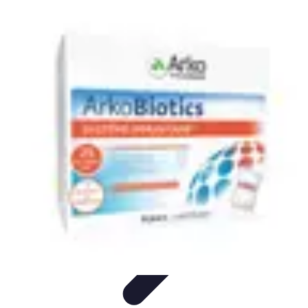
Système Irrigation
Installation
Maintenance
Innovations en irrigation
Installation et
Réglages
Entretien et Maintenance
Système Irrigation