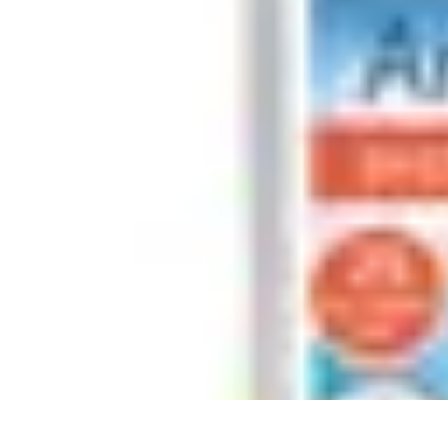
Système Irrigation
Installation
Maintenance
Innovations en irrigation
Installation et Réglag
Système Irrigation