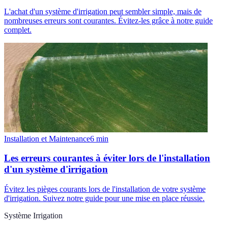
L'achat d'un système d'irrigation peut sembler simple, mais de
nombreuses erreurs sont courantes. Évitez-les grâce à notre guide
complet.
Installation et Maintenance
6
min
Les erreurs courantes à éviter lors de l'installation
d'un système d'irrigation
Évitez les pièges courants lors de l'installation de votre système
d'irrigation. Suivez notre guide pour une mise en place réussie.
Système Irrigation