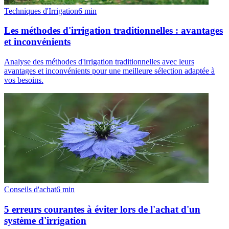
Techniques d'Irrigation
6
min
Les méthodes d'irrigation traditionnelles : avantages
et inconvénients
Analyse des méthodes d'irrigation traditionnelles avec leurs
avantages et inconvénients pour une meilleure sélection adaptée à
vos besoins.
Conseils d'achat
6
min
5 erreurs courantes à éviter lors de l'achat d'un
système d'irrigation