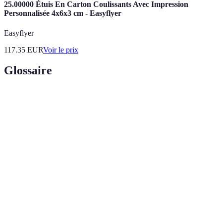
25.00000 Étuis En Carton Coulissants Avec Impression
Personnalisée 4x6x3 cm - Easyflyer
Easyflyer
117.35
EUR
Voir le prix
Glossaire
Terme
Définition
Économie
Réduction de la consommation d'eau, souvent
d'eau
essentielle en jardinage.
Irrigation
Système qui fournit de l'eau directement aux
goutte à goutte
racines par des tubes perforés.
Quantité d'eau nécessaire pour la croissance
Besoins en eau
optimale des plantes.