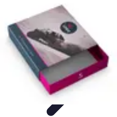
Système Irrigation
Installation
Maintenance
Innovations en irrigation
Installation et
Réglages
Entretien et Maintenance
Système Irrigation