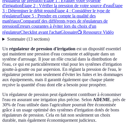
régulateur de pression?
Étape 1 : Évaluer votre système
d'irrigation
Étape 2 : Vérifier la pression de votre source d'eau
Étape
3 : Déterminer le débit requis
Étape 4 : Considérer le type de
régulateur
Étape 5 : Prendre en compte la qualité des
matériaux
Comparatif des différents types de régulateurs de
pression
Erreurs courantes à éviter lors du choix d'un
régulateur
Checklist avant l'achat
Glossaire
📺 Ressource Vidéo
Sommaire
(
13
sections
)
Un
régulateur de pression d'irrigation
est un dispositif essentiel
qui maintient une pression d'eau constante et adéquate dans un
système d'arrosage. Il joue un rôle crucial dans la distribution de
l'eau, ce qui est particulièrement vital pour les systèmes d'irrigation
goutte-à-goutte ou par aspersion. En réglant la pression de l'eau, le
régulateur permet non seulement d'éviter les fuites et les dommages
aux équipements, mais il garantit également que chaque plante
reçoive la quantité d'eau dont elle a besoin pour prospérer.
Un régulateur de pression peut également contribuer à économiser
l'eau en assurant une irrigation plus précise. Selon
ADEME
, près de
30% de l'eau utilisée dans l'agriculture pourrait être économisée
grâce à un usage optimisé des systèmes d'irrigation dotés de bons
régulateurs de pression. Cela en fait non seulement un choix
durable, mais également économiquement judicieux.