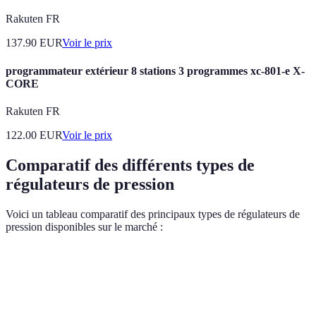
Rakuten FR
137.90
EUR
Voir le prix
programmateur extérieur 8 stations 3 programmes xc-801-e X-
CORE
Rakuten FR
122.00
EUR
Voir le prix
Comparatif des différents types de
régulateurs de pression
Voici un tableau comparatif des principaux types de régulateurs de
pression disponibles sur le marché :
Type de Régulateur
Plage de pression
Débit Max
Avanta
Durabil
Régulateur à
1-3 bars
2500 L/h
simplic