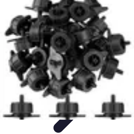
Système Irrigation
Installation
Maintenance
Innovations en irrigation
Installation et
Réglages
Entretien et Maintenance
Système Irrigation