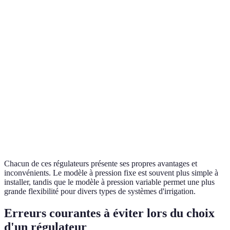
pression fixe
d'utilis
Régulateur à
Adapta
0,5-4 bars
3000 L/h
pression variable
aux be
Écono
Régulateur de
0,5-2 bars
2000 L/h
d'eau,
goutte-à-goutte
précisi
Contrô
Régulateur à
1-5 bars
4000 L/h
visuel 
manomètre
pressio
Chacun de ces régulateurs présente ses propres avantages et
inconvénients. Le modèle à pression fixe est souvent plus simple à
installer, tandis que le modèle à pression variable permet une plus
grande flexibilité pour divers types de systèmes d'irrigation.
Erreurs courantes à éviter lors du choix
d'un régulateur