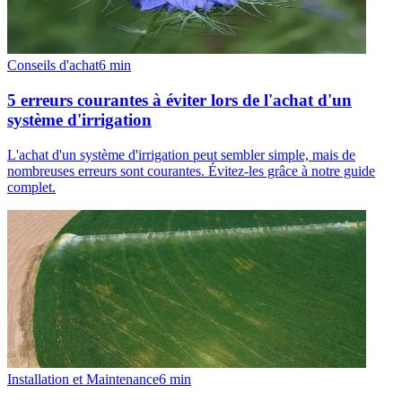
Conseils d'achat
6
min
5 erreurs courantes à éviter lors de l'achat d'un
système d'irrigation
L'achat d'un système d'irrigation peut sembler simple, mais de
nombreuses erreurs sont courantes. Évitez-les grâce à notre guide
complet.
Installation et Maintenance
6
min