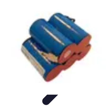
Système Irrigation
Installation
Maintenance
Innovations en irrigation
Installation et
Réglages
Entretien et Maintenance
Système Irrigation