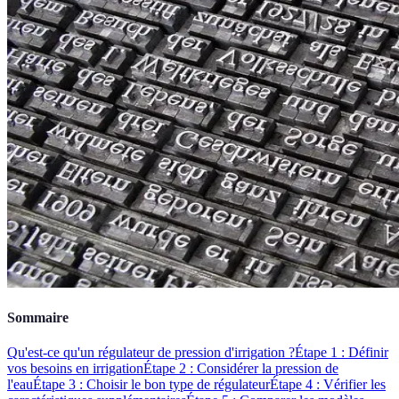
Sommaire
Qu'est-ce qu'un régulateur de pression d'irrigation ?
Étape 1 : Définir
vos besoins en irrigation
Étape 2 : Considérer la pression de
l'eau
Étape 3 : Choisir le bon type de régulateur
Étape 4 : Vérifier les