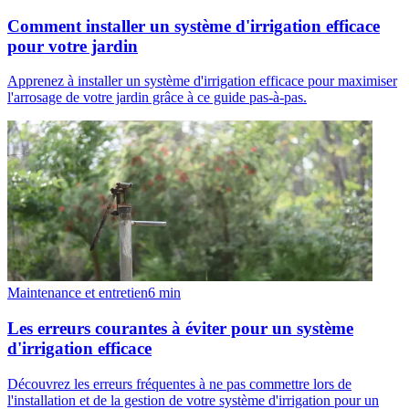
Comment installer un système d'irrigation efficace
pour votre jardin
Apprenez à installer un système d'irrigation efficace pour maximiser
l'arrosage de votre jardin grâce à ce guide pas-à-pas.
Maintenance et entretien
6
min
Les erreurs courantes à éviter pour un système
d'irrigation efficace
Découvrez les erreurs fréquentes à ne pas commettre lors de
l'installation et de la gestion de votre système d'irrigation pour un