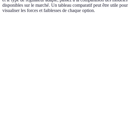
disponibles sur le marché. Un tableau comparatif peut être utile pour
visualiser les forces et faiblesses de chaque option.
Critère
Régulateur A
Régulateur B
Régulateur C
Type
Fixe
Variable
Fixe
Prix
60 EUR
80 EUR
50 EUR
Moyenne
Durabilité
Haute (laiton)
Haute (laiton)
(plastique)