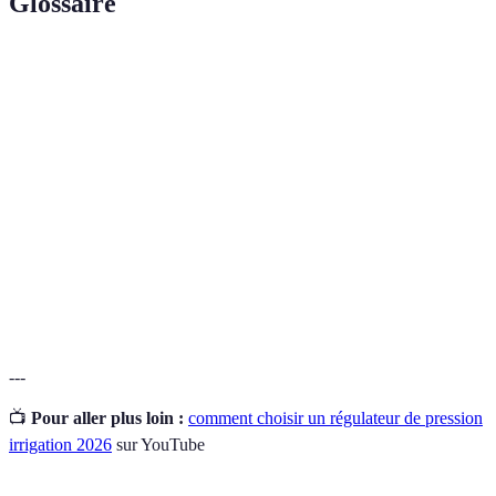
Glossaire
Terme
Définition
Pression
Mesure de la force avec laquelle l'eau est poussée
d'eau
dans un système d'irrigation.
Régulateur
Dispositif qui maintient une pression constante dans
fixe
le système d'irrigation.
Régulateur
Dispositif capable d'ajuster la pression selon le
variable
débit et les besoins en eau.
---
📺
Pour aller plus loin :
comment choisir un régulateur de pression
irrigation 2026
sur YouTube