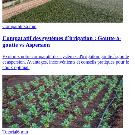
Comparatifs
6
min
Comparatif des systèmes d'irrigation : Goutte-à-
goutte vs Aspersion
Explorez notre comparatif des systèmes d'irrigation goutte-à-goutte
et aspersion. Avantages, inconvénients et conseils pratiques pour le
choix optimal.
Tutorial
6
min