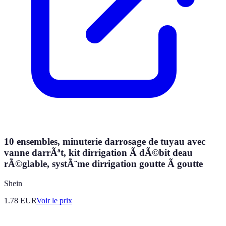
10 ensembles, minuterie darrosage de tuyau avec
vanne darrÃªt, kit dirrigation Ã dÃ©bit deau
rÃ©glable, systÃ¨me dirrigation goutte Ã goutte
Shein
1.78
EUR
Voir le prix