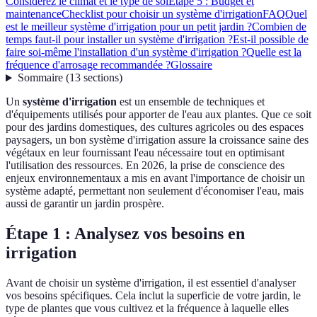
Considérez le climat et le type de sol
Étape 5 : Budget et
maintenance
Checklist pour choisir un système d'irrigation
FAQ
Quel
est le meilleur système d'irrigation pour un petit jardin ?
Combien de
temps faut-il pour installer un système d'irrigation ?
Est-il possible de
faire soi-même l'installation d'un système d'irrigation ?
Quelle est la
fréquence d'arrosage recommandée ?
Glossaire
Sommaire
(
13
sections
)
Un
système d'irrigation
est un ensemble de techniques et
d'équipements utilisés pour apporter de l'eau aux plantes. Que ce soit
pour des jardins domestiques, des cultures agricoles ou des espaces
paysagers, un bon système d'irrigation assure la croissance saine des
végétaux en leur fournissant l'eau nécessaire tout en optimisant
l'utilisation des ressources. En 2026, la prise de conscience des
enjeux environnementaux a mis en avant l'importance de choisir un
système adapté, permettant non seulement d'économiser l'eau, mais
aussi de garantir un jardin prospère.
Étape 1 : Analysez vos besoins en
irrigation
Avant de choisir un système d'irrigation, il est essentiel d'analyser
vos besoins spécifiques. Cela inclut la superficie de votre jardin, le
type de plantes que vous cultivez et la fréquence à laquelle elles