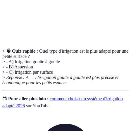
Aspersions
pluies naturelles sur une surface donnée.
Processus par lequel l'eau de la surface du sol se
Évaporisation
transforme en vapeur et s'échappe dans
l'atmosphère.
>
🧠 Quiz rapide :
Quel type d'irrigation est le plus adapté pour une
petite surface ?
> - A) Irrigation goutte à goutte
> - B) Aspersion
> - C) Irrigation par surface
>
Réponse : A — L'irrigation goutte à goutte est plus précise et
économique pour les petits espaces.
📺
Pour aller plus loin :
comment choisir un système d'irrigation
adapté 2026
sur YouTube