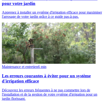
pour votre jardin
Apprenez à installer un système d'irrigation efficace pour maximiser
l'arrosage de votre jardin grâce à ce guide pas-à-pas.
Maintenance et entretien
6
min
Les erreurs courantes à éviter pour un système
d'irrigation efficace
Découvrez les erreurs fréquentes à ne pas commettre lors de
l'installation et de la gestion de votre système d'irrigation pour un
jardin florissant.