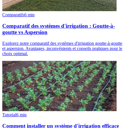
Comparatifs
6
min
Comparatif des systèmes d'irrigation : Goutte-à-
goutte vs Aspersion
Explorez notre comparatif des systèmes d'irrigation goutte-à-goutte
et aspersion. Avantages, inconvénients et conseils pratiques pour le
choix optimal.
Tutorial
6
min
Comment installer un système d'irrigation efficace