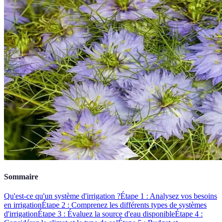
Sommaire
Qu'est-ce qu'un système d'irrigation ?
Étape 1 : Analysez vos besoins
en irrigation
Étape 2 : Comprenez les différents types de systèmes
d'irrigation
Étape 3 : Évaluez la source d'eau disponible
Étape 4 :