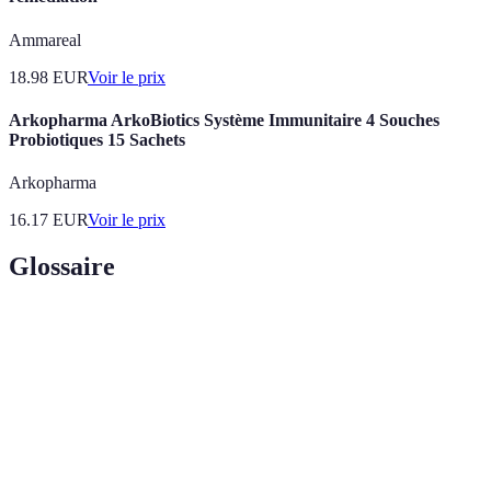
Ammareal
18.98
EUR
Voir le prix
Arkopharma ArkoBiotics Système Immunitaire 4 Souches
Probiotiques 15 Sachets
Arkopharma
16.17
EUR
Voir le prix
Glossaire
Terme
Définition
Irrigation
Système délivrant de l'eau directement aux
goutte à
racines grâce à un réseau de tuyaux et de
goutte
goutteurs.
Technique utilisant des jets d'eau pour simuler les