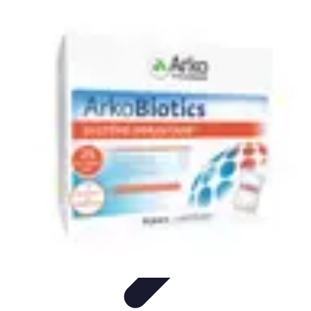
Système Irrigation
Installation
Maintenance
Innovations en irrigation
Installation et
Réglages
Entretien et Maintenance
Système Irrigation