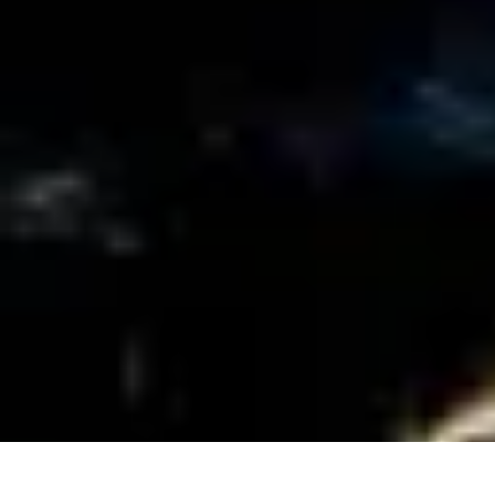
Système Irrigation
Installation
Maintenance
Innovations en irrigation
Installation et Réglag
Système Irrigation