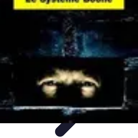
Système Irrigation
Installation
Maintenance
Innovations en irrigation
Installation et
Réglages
Entretien et Maintenance
Système Irrigation