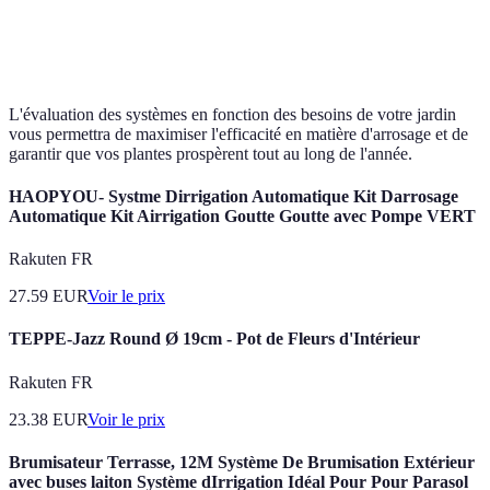
Invisibilité,
Coût
Jardins 
Système enterré
très peu de
d'installation
fleurs
maintenance
élevé
L'évaluation des systèmes en fonction des besoins de votre jardin
vous permettra de maximiser l'efficacité en matière d'arrosage et de
garantir que vos plantes prospèrent tout au long de l'année.
HAOPYOU- Systme Dirrigation Automatique Kit Darrosage
Automatique Kit Airrigation Goutte Goutte avec Pompe VERT
Rakuten FR
27.59
EUR
Voir le prix
TEPPE-Jazz Round Ø 19cm - Pot de Fleurs d'Intérieur
Rakuten FR
23.38
EUR
Voir le prix
Brumisateur Terrasse, 12M Système De Brumisation Extérieur
avec buses laiton Système dIrrigation Idéal Pour Pour Parasol