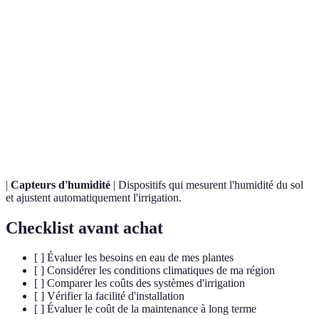
Terme
Définition
Irrigation
Système d'arrosage ciblé qui permet d'appliquer
goutte à
l'eau directement aux racines des plantes.
goutte
Système d'arrosage qui disperse l'eau sur une large
Aspersion
surface par le biais de gouttelettes.
|
Capteurs d'humidité
| Dispositifs qui mesurent l'humidité du sol
et ajustent automatiquement l'irrigation.
Checklist avant achat
[ ] Évaluer les besoins en eau de mes plantes
[ ] Considérer les conditions climatiques de ma région
[ ] Comparer les coûts des systèmes d'irrigation
[ ] Vérifier la facilité d'installation
[ ] Évaluer le coût de la maintenance à long terme