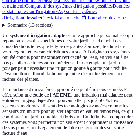
Choisir le bon matériel
Étape 4 : Évaluer les coûts
Étape 5 : Installer
et maintenir
Comparatif des systèmes d'irrigation possibles
Données
et statistiques sur l'irrigation
FAQ sur les systèmes
d'irrigation
Glossaire
Checklist avant achat
📺 Pour aller plus loin :
Sommaire
(
13
sections
)
Un
système d'irrigation adapté
est une approche personnalisée qui
répond aux besoins spécifiques de votre jardin. Cela inclut des
considérations telles que le type de plantes à arroser, le climat de
votre région, et les caractéristiques du sol. À l'origine, ces systèmes
ont été conçus pour maximiser l'efficacité de l'eau, en veillant à ne
pas gaspiller cette ressource précieuse. Par exemple, un jardin
potager peut nécessiter une irrigation goutte à goutte pour réduire
l'évaporation et fournir la bonne quantité d'eau directement aux
racines des plantes.
L'importance d'un système approprié ne peut être sous-estimée. En
effet, selon une étude de
l'ADEME
, une irrigation mal adaptée peut
entraîner un gaspillage d'eau pouvant aller jusqu'à 50 %. Les
systèmes modernes utilisent des technologies avancées comme les
senseurs d'humidité pour ajuster l'apport en eau en temps réel, ce qui
contribue à un jardin durable et florissant. En définitive, comprendre
ces systèmes vous permettra non seulement d’optimiser la croissance
de vos plantes, mais également de faire des économies sur votre
facture d’eau.