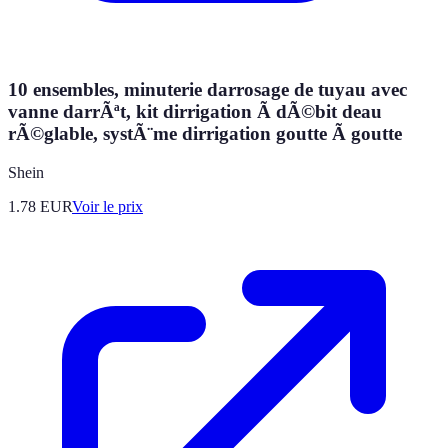
10 ensembles, minuterie darrosage de tuyau avec
vanne darrÃªt, kit dirrigation Ã dÃ©bit deau
rÃ©glable, systÃ¨me dirrigation goutte Ã goutte
Shein
1.78
EUR
Voir le prix