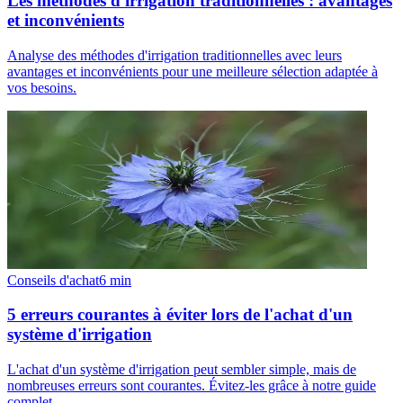
Les méthodes d'irrigation traditionnelles : avantages
et inconvénients
Analyse des méthodes d'irrigation traditionnelles avec leurs
avantages et inconvénients pour une meilleure sélection adaptée à
vos besoins.
Conseils d'achat
6
min
5 erreurs courantes à éviter lors de l'achat d'un
système d'irrigation
L'achat d'un système d'irrigation peut sembler simple, mais de
nombreuses erreurs sont courantes. Évitez-les grâce à notre guide
complet.