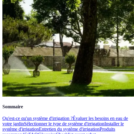
Sommaire
Qu'est-ce qu'un système d'irrigation ?
Évaluer les besoins en eau de
votre jardin
Sélectionner le type de système d'irrigation
Installer le
système d'irrigation
Entretien du système d'irrigation
Produits