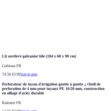
Irrigation
Méthode d'apport d'eau assistée pour les plantes.
Goutte-à-
Système d'irrigation qui fournit l'eau directement
goutte
aux racines.
Type d'irrigation qui imite la pluie à l'aide de jets
Aspersion
d'eau.
Lit surélevé galvanisé tôle (184 x 60 x 90 cm)
Gabiona FR
74.50
EUR
Voir le prix
Perforateur de tuyau d'irrigation goutte à goutte ¿ Outil de
perforation de 4 mm pour tuyaux PE 16/20 mm, construction
en alliage d'acier durable
Rakuten FR