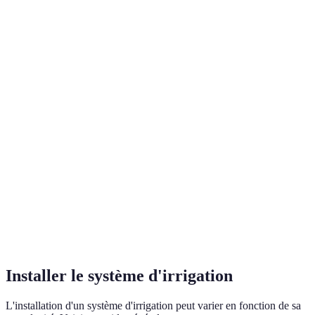
Type d'irrigation
Avantages
Inconvénients
Meilleur po
Économie
Potagers,
Irrigation goutte-
d'eau,
Installation
plantes
à-goutte
ciblage des
plus complexe
sensibles
racines
Couverture
Grandes
Arroseurs
rapide,
Gaspillage en
surfaces,
tournants
facile à
cas de vent
pelouses
installer
Irrigation par
Facilité
Évaporation
Jardins varié
aspersion
d'utilisation
élevée
Installer le système d'irrigation
L'installation d'un système d'irrigation peut varier en fonction de sa