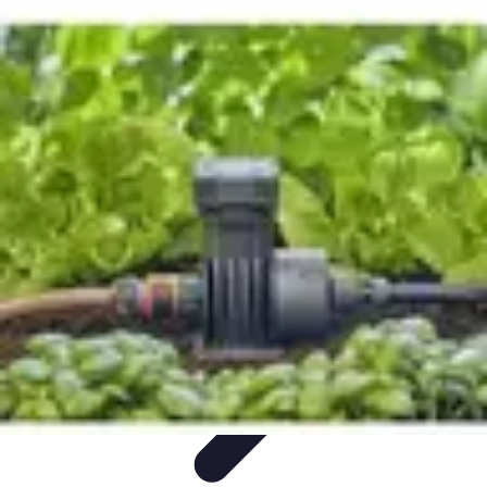
Système Irrigation
Installation
Maintenance
Innovations en irrigation
Installation et
Réglages
Entretien et Maintenance
Système Irrigation