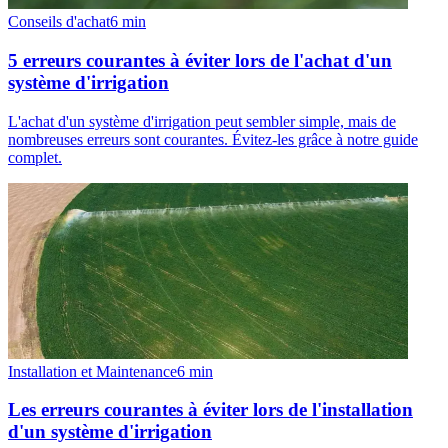
Conseils d'achat
6
min
5 erreurs courantes à éviter lors de l'achat d'un
système d'irrigation
L'achat d'un système d'irrigation peut sembler simple, mais de
nombreuses erreurs sont courantes. Évitez-les grâce à notre guide
complet.
Installation et Maintenance
6
min
Les erreurs courantes à éviter lors de l'installation
d'un système d'irrigation