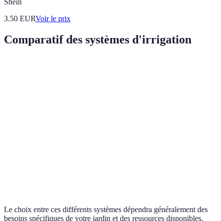
Shein
3.50
EUR
Voir le prix
Comparatif des systèmes d'irrigation
Critère
Irrigation Goutte à Goutte
Aspersion
Irrig
Coût initial
Faible
Modéré
Faibl
Économie
Très haute
Haute
Moye
d'eau
Facilité
Assez simple
Complexe
Facile
d'installation
Adaptabilité
Haute
Moyenne
Faibl
Le choix entre ces différents systèmes dépendra généralement des
besoins spécifiques de votre jardin et des ressources disponibles.