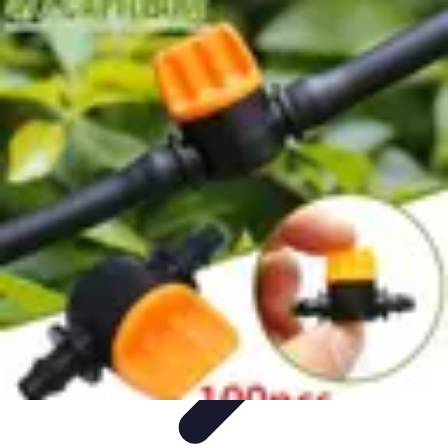
Système Irrigation
Installation
Maintenance
Innovations en irrigation
Installation et
Réglages
Entretien et Maintenance
Système Irrigation