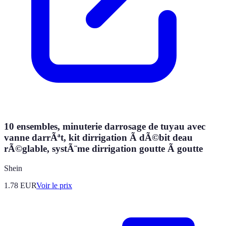
10 ensembles, minuterie darrosage de tuyau avec
vanne darrÃªt, kit dirrigation Ã dÃ©bit deau
rÃ©glable, systÃ¨me dirrigation goutte Ã goutte
Shein
1.78
EUR
Voir le prix