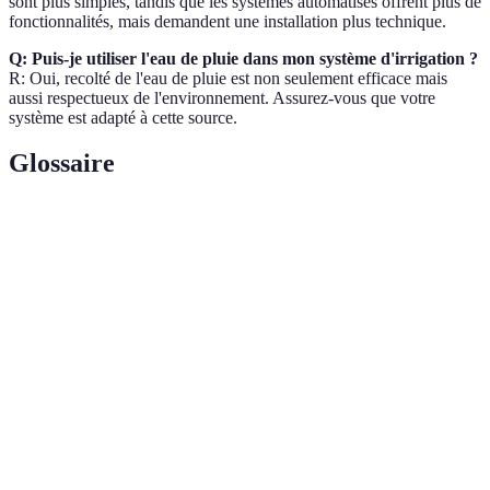
sont plus simples, tandis que les systèmes automatisés offrent plus de
fonctionnalités, mais demandent une installation plus technique.
Q: Puis-je utiliser l'eau de pluie dans mon système d'irrigation ?
R: Oui, recolté de l'eau de pluie est non seulement efficace mais
aussi respectueux de l'environnement. Assurez-vous que votre
système est adapté à cette source.
Glossaire
Terme
Définition
Apport d'eau à des cultures ou des jardins pour
Irrigation
favoriser leur croissance.
Goutte-à-
Système d'irrigation permettant d'apporter l'eau
goutte
directement au niveau des racines des plantes.
Dispositif permettant de pulvériser de l'eau sur une
Arroseur
surface, souvent utilisé pour les pelouses.