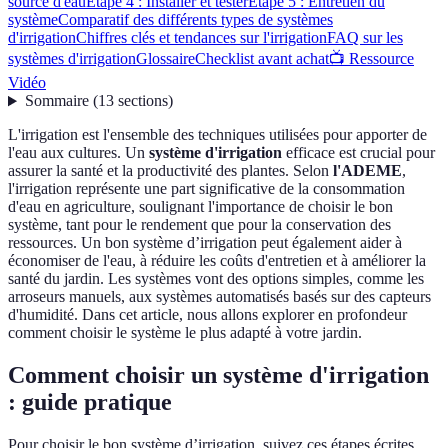
source d'eau
Étape 4 : Installer et tester
Étape 5 : Entretien du
système
Comparatif des différents types de systèmes
d'irrigation
Chiffres clés et tendances sur l'irrigation
FAQ sur les
systèmes d'irrigation
Glossaire
Checklist avant achat
📺 Ressource
Vidéo
Sommaire
(
13
sections
)
L'irrigation est l'ensemble des techniques utilisées pour apporter de
l'eau aux cultures. Un
système d'irrigation
efficace est crucial pour
assurer la santé et la productivité des plantes. Selon
l'ADEME
,
l'irrigation représente une part significative de la consommation
d'eau en agriculture, soulignant l'importance de choisir le bon
système, tant pour le rendement que pour la conservation des
ressources. Un bon système d’irrigation peut également aider à
économiser de l'eau, à réduire les coûts d'entretien et à améliorer la
santé du jardin. Les systèmes vont des options simples, comme les
arroseurs manuels, aux systèmes automatisés basés sur des capteurs
d'humidité. Dans cet article, nous allons explorer en profondeur
comment choisir le système le plus adapté à votre jardin.
Comment choisir un système d'irrigation
: guide pratique
Pour choisir le bon système d’irrigation, suivez ces étapes écrites