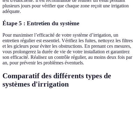
test d'étanchéité. Il est recommandé de réaliser un essai pendant
plusieurs jours pour vérifier que chaque zone reçoit une irrigation
adéquate.
Étape 5 : Entretien du système
Pour maximiser l’efficacité de votre système d’irrigation, un
entretien régulier est essentiel. Vérifiez les fuites, nettoyez les filtres
et les gicleurs pour éviter les obstructions. En prenant ces mesures,
vous prolongerez la durée de vie de votre installation et garantirez
son efficacité. Réalisez un contrôle régulier, au moins deux fois par
an, pour prévenir les problèmes éventuels.
Comparatif des différents types de
systèmes d'irrigation
Type de système
Avantages
Inconvénients
Verdict
Installation
Idéal
Économie
Goutte-à-goutte
initiale
pourPotagers
d'eau, précis
complexe
et jardins