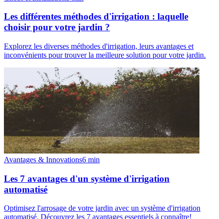
Les différentes méthodes d'irrigation : laquelle
choisir pour votre jardin ?
Explorez les diverses méthodes d'irrigation, leurs avantages et
inconvénients pour trouver la meilleure solution pour votre jardin.
Avantages & Innovations
6
min
Les 7 avantages d'un système d'irrigation
automatisé
Optimisez l'arrosage de votre jardin avec un système d'irrigation
automatisé. Découvrez les 7 avantages essentiels à connaître!