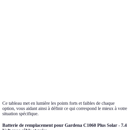
Gaspillage
Bon pour
Système par
Facilité
d'eau,
grandes
aspersion
d'installation
vulnérable au
surfaces
vent
Uniformité
Peut
Excellent
Systèmes par
de
provoquer des
pour
ruissellement
distribution
inondations
pelouses
d'eau
Contrôle
Pratique
Irrigation
Demande plus
total sur
pour petits
manuelle
de temps
l'arrosage
jardins
Ce tableau met en lumière les points forts et faibles de chaque
option, vous aidant ainsi à définir ce qui correspond le mieux à votre
situation spécifique.
Batterie de remplacement pour Gardena C1060 Plus Solar - 7.4