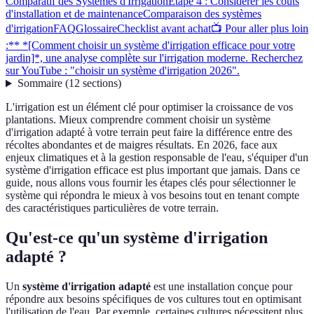
Comparatif des Systèmes d'Irrigation
Étape 4 : Considérer les coûts
d'installation et de maintenance
Comparaison des systèmes
d'irrigation
FAQ
Glossaire
Checklist avant achat
📺 Pour aller plus loin
:** *[Comment choisir un système d'irrigation efficace pour votre
jardin]*, une analyse complète sur l'irrigation moderne. Recherchez
sur YouTube : "choisir un système d'irrigation 2026".
Sommaire
(
12
sections
)
L'irrigation est un élément clé pour optimiser la croissance de vos
plantations. Mieux comprendre comment choisir un système
d'irrigation adapté à votre terrain peut faire la différence entre des
récoltes abondantes et de maigres résultats. En 2026, face aux
enjeux climatiques et à la gestion responsable de l'eau, s'équiper d'un
système d'irrigation efficace est plus important que jamais. Dans ce
guide, nous allons vous fournir les étapes clés pour sélectionner le
système qui répondra le mieux à vos besoins tout en tenant compte
des caractéristiques particulières de votre terrain.
Qu'est-ce qu'un système d'irrigation
adapté ?
Un
système d'irrigation adapté
est une installation conçue pour
répondre aux besoins spécifiques de vos cultures tout en optimisant
l'utilisation de l'eau. Par exemple, certaines cultures nécessitent plus