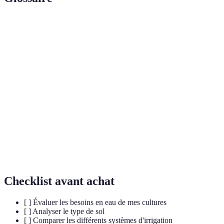
Terme
Définition
Système de distribution d'eau aux plantes pour
Irrigation
favoriser leur croissance.
Système
Méthode d'irrigation qui permet de délivrer de
goutte-à-
l'eau directement au sol autour des racines des
goutte
plantes.
Capacité de
Mesure de la quantité d'eau que le sol peut retenir
rétention
au fil du temps.
d'eau
Checklist avant achat
[ ] Évaluer les besoins en eau de mes cultures
[ ] Analyser le type de sol
[ ] Comparer les différents systèmes d'irrigation