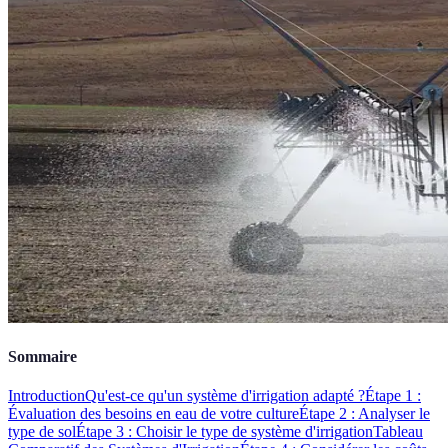
Sommaire
Introduction
Qu'est-ce qu'un système d'irrigation adapté ?
Étape 1 :
Évaluation des besoins en eau de votre culture
Étape 2 : Analyser le
type de sol
Étape 3 : Choisir le type de système d'irrigation
Tableau