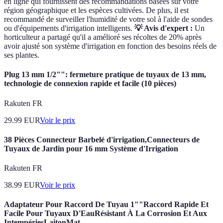
en ligne qui fournissent des recommandations basées sur votre
région géographique et les espèces cultivées. De plus, il est
recommandé de surveiller l'humidité de votre sol à l'aide de sondes
ou d'équipements d'irrigation intelligents.
💡 Avis d'expert :
Un
horticulteur a partagé qu'il a amélioré ses récoltes de 20% après
avoir ajusté son système d'irrigation en fonction des besoins réels de
ses plantes.
Plug 13 mm 1/2"": fermeture pratique de tuyaux de 13 mm,
technologie de connexion rapide et facile (10 pièces)
Rakuten FR
29.99
EUR
Voir le prix
38 Pièces Connecteur Barbelé d'irrigation,Connecteurs de
Tuyaux de Jardin pour 16 mm Système d'Irrigation
Rakuten FR
38.99
EUR
Voir le prix
Adaptateur Pour Raccord De Tuyau 1""Raccord Rapide Et
Facile Pour Tuyaux D'EauRésistant À La Corrosion Et Aux
IntempériesLaitonMat