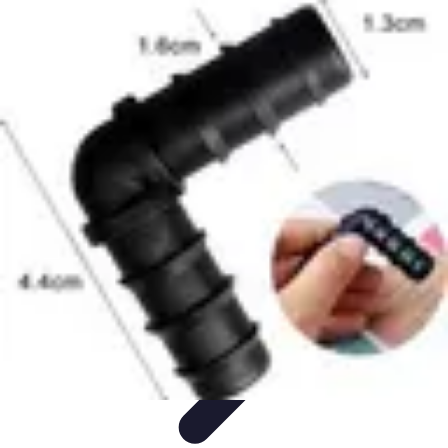
Système Irrigation
Installation
Maintenance
Innovations en irrigation
Installation et
Réglages
Entretien et Maintenance
Système Irrigation