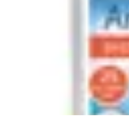
Système Irrigation
Installation
Maintenance
Innovations en irrigation
Installation et Réglag
Système Irrigation