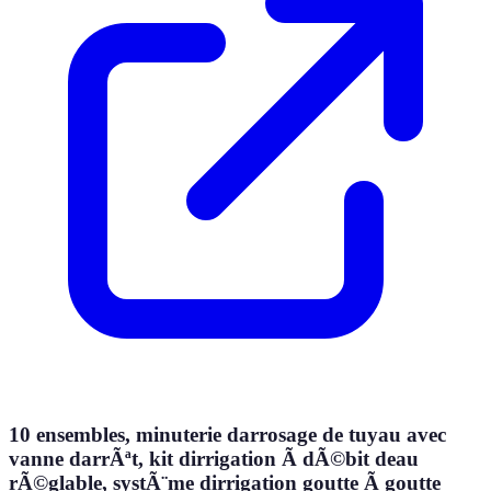
10 ensembles, minuterie darrosage de tuyau avec
vanne darrÃªt, kit dirrigation Ã dÃ©bit deau
rÃ©glable, systÃ¨me dirrigation goutte Ã goutte