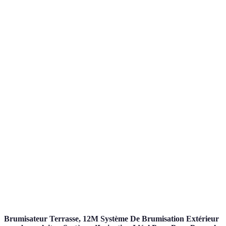
Efficacité de
Très élevée
Moyenne
l'eau
Coût initial
Élevé
Moyenne
Facilité
Complexe
Facile
d'installation
Adaptabilité
Bonne
Variable
du sol
Brumisateur Terrasse, 12M Système De Brumisation Extérieur