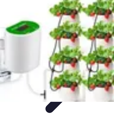
Système Irrigation
Installation
Maintenance
Innovations en irrigation
Installation et
Réglages
Entretien et Maintenance
Système Irrigation