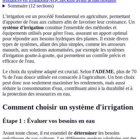
tendances en irrigation
FAQ
Checklist avant achat
Glossaire
Sommaire
(
12
sections
)
L'irrigation est un procédé fondamental en agriculture, permettant
d'apporter de l'eau aux cultures afin de favoriser leur croissance. Un
système d'irrigation
constitue l'ensemble des méthodes et
équipements utilisés pour gérer l'eau, assurant un apport optimal
pour répondre aux besoins hydriques des plantes. Il existe divers
types de systèmes, allant des plus simples, comme les arroseurs
manuels, aux solutions automatisées, par exemple les systèmes
d'irrigation goutte-à-goutte, qui permettent un contrôle précis et
efficace de l'eau.
Le choix du système adapté est crucial. Selon
l'ADEME
, plus de 70
% de l'eau douce utilisée est consacrée à l'agriculture. Un bon choix
peut donc non seulement maximiser les rendements, mais aussi
réduire la consommation d'eau, contribuant ainsi à la durabilité et à
la protection des ressources en eau.
Comment choisir un système d'irrigation
Étape 1 : Évaluer vos besoins en eau
Avant toute chose, il est essentiel de
déterminer
les besoins
spécifiques de vos cultures. Les différentes espèces végétales ont des