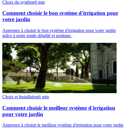
Choix du système
6
min
Comment choisir le bon système d'irrigation pour
votre jardin
Apprenez à choisir le bon système d'irrigation pour votre jardin
grâce à notre guide détaillé et pratique.
Choix et Installation
6
min
Comment choisir le meilleur système d'irrigation
pour votre jardin
Apprenez à choisir le meilleur système d'irrigation pour votre jardin