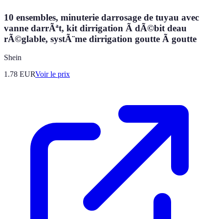
10 ensembles, minuterie darrosage de tuyau avec
vanne darrÃªt, kit dirrigation Ã dÃ©bit deau
rÃ©glable, systÃ¨me dirrigation goutte Ã goutte
Shein
1.78
EUR
Voir le prix