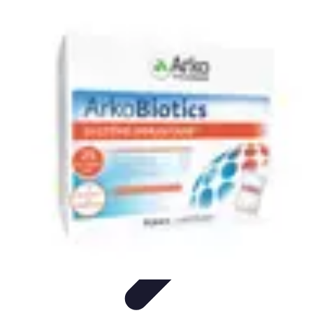
Système Irrigation
Installation
Maintenance
Innovations en irrigation
Installation et
Réglages
Entretien et Maintenance
Système Irrigation