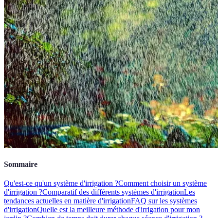
Sommaire
Qu'est-ce qu'un système d'irrigation ?
Comment choisir un système
d'irrigation ?
Comparatif des différents systèmes d'irrigation
Les
tendances actuelles en matière d'irrigation
FAQ sur les systèmes
d'irrigation
Quelle est la meilleure méthode d'irrigation pour mon