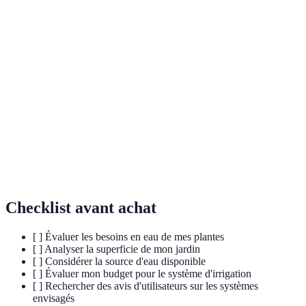
Terme
Définition
Irrigation
Système d’irrigation fournissant de l’eau
goutte à
directement aux racines des plantes, réduisant
goutte
l’évaporation.
Méthode qui arrose les plantes par vaporisation
Aspersion
d'eau, simulant la pluie.
Système qui diffuse de fines gouttes d'eau pour
Brumisation
humidifier l'air et les plantes sensibles.
Checklist avant achat
[ ] Évaluer les besoins en eau de mes plantes
[ ] Analyser la superficie de mon jardin
[ ] Considérer la source d'eau disponible
[ ] Évaluer mon budget pour le système d'irrigation
[ ] Rechercher des avis d'utilisateurs sur les systèmes
envisagés