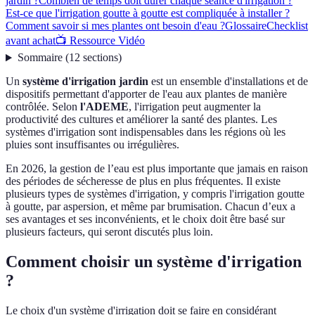
jardin ?
Combien de temps doit durer chaque séance d'irrigation ?
Est-ce que l'irrigation goutte à goutte est compliquée à installer ?
Comment savoir si mes plantes ont besoin d'eau ?
Glossaire
Checklist
avant achat
📺 Ressource Vidéo
Sommaire
(
12
sections
)
Un
système d'irrigation jardin
est un ensemble d'installations et de
dispositifs permettant d'apporter de l'eau aux plantes de manière
contrôlée. Selon
l'ADEME
, l'irrigation peut augmenter la
productivité des cultures et améliorer la santé des plantes. Les
systèmes d'irrigation sont indispensables dans les régions où les
pluies sont insuffisantes ou irrégulières.
En 2026, la gestion de l’eau est plus importante que jamais en raison
des périodes de sécheresse de plus en plus fréquentes. Il existe
plusieurs types de systèmes d'irrigation, y compris l'irrigation goutte
à goutte, par aspersion, et même par brumisation. Chacun d’eux a
ses avantages et ses inconvénients, et le choix doit être basé sur
plusieurs facteurs, qui seront discutés plus loin.
Comment choisir un système d'irrigation
?
Le choix d'un système d'irrigation doit se faire en considérant