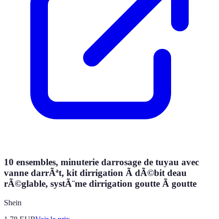
10 ensembles, minuterie darrosage de tuyau avec
vanne darrÃªt, kit dirrigation Ã dÃ©bit deau
rÃ©glable, systÃ¨me dirrigation goutte Ã goutte
Shein