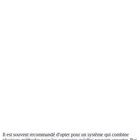
Type de Système
Avantages
Inconvénients
- Précision
Irrigation goutte
d'arrosage
Convient mieux aux
à goutte
- Économie
petites surfaces
d'eau de 50%
- Couvrent de
grandes surfaces
Risque d'évaporation et
Aspersseurs
- Faciles à
de mauvaise absorption
installer
- Réduction de
la température
Coûteux à installer et à
Brumisation
- Idéal pour les
entretenir
espaces
extérieurs
Il est souvent recommandé d'opter pour un système qui combine