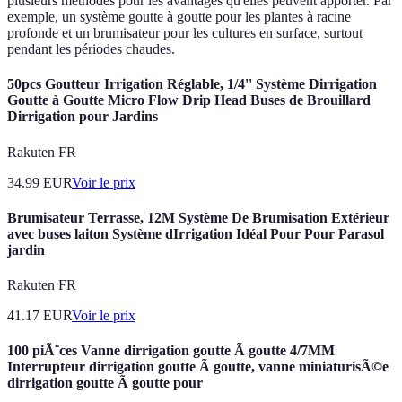
plusieurs méthodes pour les avantages qu'elles peuvent apporter. Par
exemple, un système goutte à goutte pour les plantes à racine
profonde et un brumisateur pour les cultures en surface, surtout
pendant les périodes chaudes.
50pcs Goutteur Irrigation Réglable, 1/4'' Système Dirrigation
Goutte à Goutte Micro Flow Drip Head Buses de Brouillard
Dirrigation pour Jardins
Rakuten FR
34.99
EUR
Voir le prix
Brumisateur Terrasse, 12M Système De Brumisation Extérieur
avec buses laiton Système dIrrigation Idéal Pour Pour Parasol
jardin
Rakuten FR
41.17
EUR
Voir le prix
100 piÃ¨ces Vanne dirrigation goutte Ã goutte 4/7MM
Interrupteur dirrigation goutte Ã goutte, vanne miniaturisÃ©e
dirrigation goutte Ã goutte pour