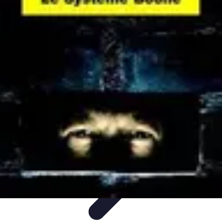
Système Irrigation
Installation
Maintenance
Innovations en irrigation
Installation et
Réglages
Entretien et Maintenance
Système Irrigation