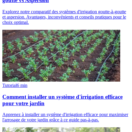
goutte vs Aspersion
Explorez notre comparatif des systèmes d'irrigation goutte-à-goutte
et aspersion. Avantages, inconvénients et conseils pratiques pour le
choix optimal.
Tutorial
6
min
Comment installer un système d'irrigation efficace
pour votre jardin
Apprenez à installer un système d'irrigation efficace pour maximiser
l'arrosage de votre jardin grâce à ce guide pas-à-pas.