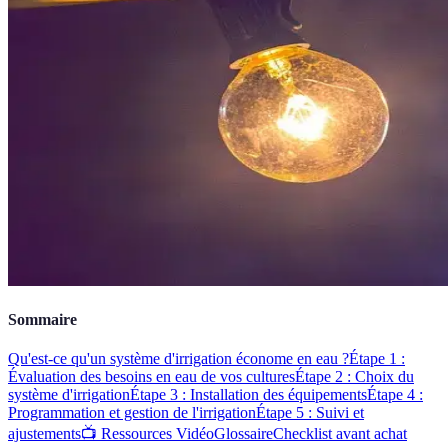
Sommaire
Qu'est-ce qu'un système d'irrigation économe en eau ?
Étape 1 :
Évaluation des besoins en eau de vos cultures
Étape 2 : Choix du
système d'irrigation
Étape 3 : Installation des équipements
Étape 4 :
Programmation et gestion de l'irrigation
Étape 5 : Suivi et
ajustements
📺 Ressources Vidéo
Glossaire
Checklist avant achat