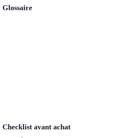
Glossaire
Terme
Définition
Irrigation
Système par lequel l'eau est directement envoyée
goutte à
aux racines des plantes, permettant une utilisation
goutte
optimale de l'eau.
Ensemble des pratiques visant à réduire la
Économie
consommation d'eau incluant des techniques
d'eau
d'irrigation et la gestion de l'eau.
Dispositifs permettant de mesurer le taux d'humidité
Capteurs
du sol et d'ajuster le système d'irrigation en
d'humidité
conséquence.
Checklist avant achat