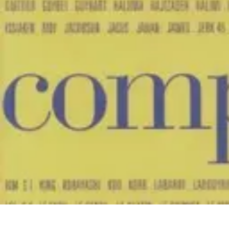
Système Irrigation
Installation
Maintenance
Innovations en irrigation
Installation et Réglag
Système Irrigation