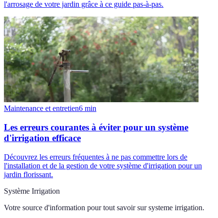
l'arrosage de votre jardin grâce à ce guide pas-à-pas.
Maintenance et entretien
6
min
Les erreurs courantes à éviter pour un système
d'irrigation efficace
Découvrez les erreurs fréquentes à ne pas commettre lors de
l'installation et de la gestion de votre système d'irrigation pour un
jardin florissant.
Système Irrigation
Votre source d'information pour tout savoir sur
systeme irrigation
.