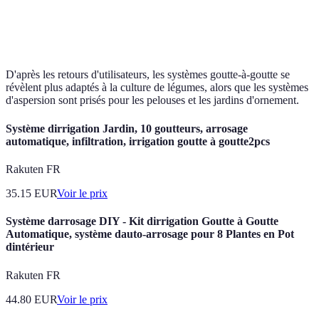
Maintenance
Faible (moins d'entartrage)
néce
des
moi
arroseurs)
de s
D'après les retours d'utilisateurs, les systèmes goutte-à-goutte se
révèlent plus adaptés à la culture de légumes, alors que les systèmes
d'aspersion sont prisés pour les pelouses et les jardins d'ornement.
Système dirrigation Jardin, 10 goutteurs, arrosage
automatique, infiltration, irrigation goutte à goutte2pcs
Rakuten FR
35.15
EUR
Voir le prix
Système darrosage DIY - Kit dirrigation Goutte à Goutte
Automatique, système dauto-arrosage pour 8 Plantes en Pot
dintérieur
Rakuten FR
44.80
EUR
Voir le prix