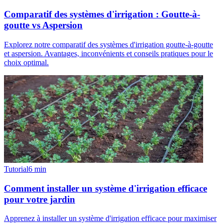
Comparatif des systèmes d'irrigation : Goutte-à-
goutte vs Aspersion
Explorez notre comparatif des systèmes d'irrigation goutte-à-goutte
et aspersion. Avantages, inconvénients et conseils pratiques pour le
choix optimal.
Tutorial
6
min
Comment installer un système d'irrigation efficace
pour votre jardin
Apprenez à installer un système d'irrigation efficace pour maximiser