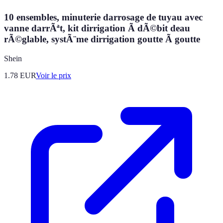
10 ensembles, minuterie darrosage de tuyau avec
vanne darrÃªt, kit dirrigation Ã dÃ©bit deau
rÃ©glable, systÃ¨me dirrigation goutte Ã goutte
Shein
1.78
EUR
Voir le prix