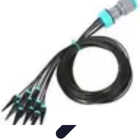
Système Irrigation
Installation
Maintenance
Innovations en irrigation
Installation et
Réglages
Entretien et Maintenance
Système Irrigation