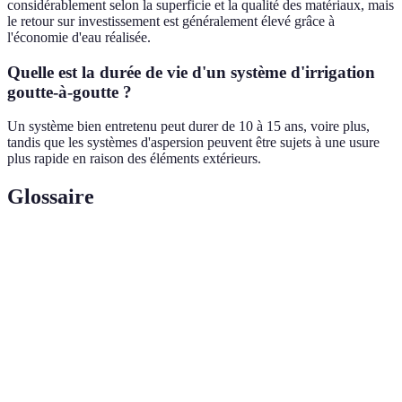
considérablement selon la superficie et la qualité des matériaux, mais
le retour sur investissement est généralement élevé grâce à
l'économie d'eau réalisée.
Quelle est la durée de vie d'un système d'irrigation
goutte-à-goutte ?
Un système bien entretenu peut durer de 10 à 15 ans, voire plus,
tandis que les systèmes d'aspersion peuvent être sujets à une usure
plus rapide en raison des éléments extérieurs.
Glossaire
Terme
Définition
Dispositif qui permet de libérer de l'eau par petites
Goutteur
gouttes, spécifiquement conçu pour l'irrigation
goutte-à-goutte.
Méthode d'irrigation où l'eau est projetée sur les
Aspersion
plantes sous forme de gouttes par des arroseurs.