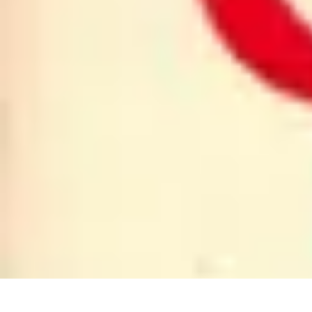
Système Irrigation
Installation
Maintenance
Innovations en irrigation
Installation et Réglag
Système Irrigation