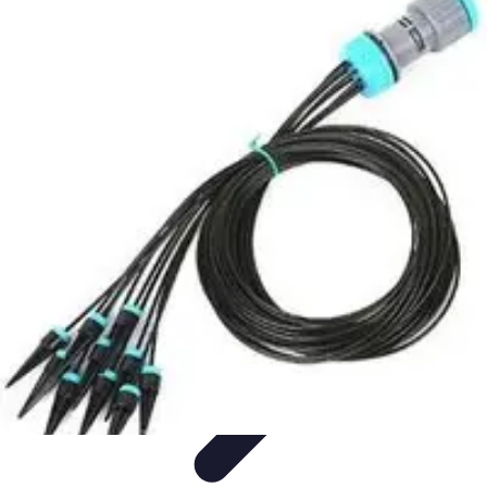
Système Irrigation
Installation
Maintenance
Innovations en irrigation
Installation et
Réglages
Entretien et Maintenance
Système Irrigation