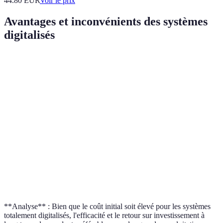
44.80
EUR
Voir le prix
Avantages et inconvénients des systèmes
digitalisés
Critère
Option A (Traditionnel)
Option B (Semi-digitali
Efficacité
Faible
Moyenne
Coût initial
Bas
Moyen
Maintenance
Moyenne
Complexité modérée
ROI sur 5
Bas
Moyen
ans
**Analyse** : Bien que le coût initial soit élevé pour les systèmes
totalement digitalisés, l'efficacité et le retour sur investissement à