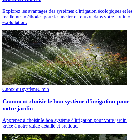
Explorez les avantages des systèmes d'irrigation écologiques et les
meilleures méthodes pour les mettre en œuvre dans votre jardin ou
exploitation.
Choix du système
6
min
Comment choisir le bon système d'irrigation pour
votre jardin
Apprenez à choisir le bon système d'irrigation pour votre jardin
grâce à notre guide détaillé et pratique.