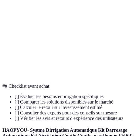
Terme
Définition
Système interconnecté de dispositifs
IoT
numériques communiquant entre eux.
AI (Intelligence
Simule l'intelligence humaine à l'aide de
Artificielle)
machines et logiciels.
Dispositif mesurant des variables physiques ou
Capteur
chimiques de l'environnement.
## Checklist avant achat
[ ] Évaluer les besoins en irrigation spécifiques
[ ] Comparer les solutions disponibles sur le marché
[ ] Calculer le retour sur investissement estimé
[ ] Consulter des experts pour des conseils sur mesure
[ ] Vérifier les avis et retours d'expérience des utilisateurs
HAOPYOU- Systme Dirrigation Automatique Kit Darrosage
Automatique Kit Airrigation Goutte Goutte avec Pompe VERT