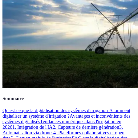
Sommaire
Qu'est-ce que la digitalisation des systèmes d'irrigation ?
Comment
digitaliser un système d'irrigation ?
Avantages et inconvénients des
systèmes digitalisés
Tendances numériques dans l'irrigation en
2026
1. Intégration de l'IA
2. Capteurs de dernière génération
3.
Automatisation via drones
4. Plateformes collaboratives et open