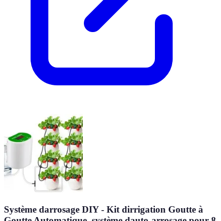
Système darrosage DIY - Kit dirrigation Goutte à
Goutte Automatique, système dauto-arrosage pour 8