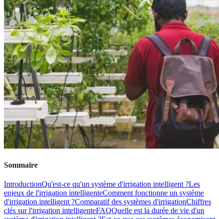
Sommaire
Introduction
Qu'est-ce qu'un système d'irrigation intelligent ?
Les
enjeux de l'irrigation intelligente
Comment fonctionne un système
d'irrigation intelligent ?
Comparatif des systèmes d'irrigation
Chiffres
clés sur l'irrigation intelligente
FAQ
Quelle est la durée de vie d'un