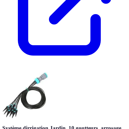
Système dirrigation Jardin, 10 goutteurs, arrosage