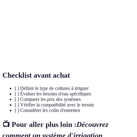
Arrosage des cultures pour assurer leur
Irrigation
croissance optimale.
Capteur
Dispositif mesurant le niveau d'humidité du sol.
d'humidité
Utilisation de technologies pour gérer les tâches
Automatisation
sans intervention humaine.
Checklist avant achat
[ ] Définir le type de cultures à irriguer
[ ] Évaluer les besoins d'eau spécifiques
[ ] Comparer les prix des systèmes
[ ] Vérifier la compatibilité avec le terrain
[ ] Considérer les coûts d'entretien
📺 Pour aller plus loin :
Découvrez
comment un système d'irrigation