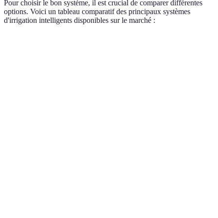
Pour choisir le bon système, il est crucial de comparer différentes
options. Voici un tableau comparatif des principaux systèmes
d'irrigation intelligents disponibles sur le marché :
Critère
Option A
Option B
Option C
Verdic
Option
est la
Prix
500 €
800 €
1000 €
plus
aborda
Option
Facilité
est
Facile
Moyenne
Difficile
d'installation
simple
installe
Option
Très
est la
Fonctionnalités
Basique
Avancée
avancée
plus
complè