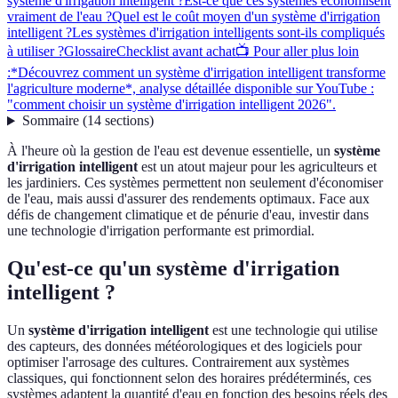
système d'irrigation intelligent ?
Est-ce que ces systèmes économisent
vraiment de l'eau ?
Quel est le coût moyen d'un système d'irrigation
intelligent ?
Les systèmes d'irrigation intelligents sont-ils compliqués
à utiliser ?
Glossaire
Checklist avant achat
📺 Pour aller plus loin
:*Découvrez comment un système d'irrigation intelligent transforme
l'agriculture moderne*, analyse détaillée disponible sur YouTube :
"comment choisir un système d'irrigation intelligent 2026".
Sommaire
(
14
sections
)
À l'heure où la gestion de l'eau est devenue essentielle, un
système
d'irrigation intelligent
est un atout majeur pour les agriculteurs et
les jardiniers. Ces systèmes permettent non seulement d'économiser
de l'eau, mais aussi d'assurer des rendements optimaux. Face aux
défis de changement climatique et de pénurie d'eau, investir dans
une technologie d'irrigation performante est primordial.
Qu'est-ce qu'un système d'irrigation
intelligent ?
Un
système d'irrigation intelligent
est une technologie qui utilise
des capteurs, des données météorologiques et des logiciels pour
optimiser l'arrosage des cultures. Contrairement aux systèmes
classiques, qui fonctionnent selon des horaires prédéterminés, ces
systèmes adaptent la quantité d'eau en fonction des besoins réels des