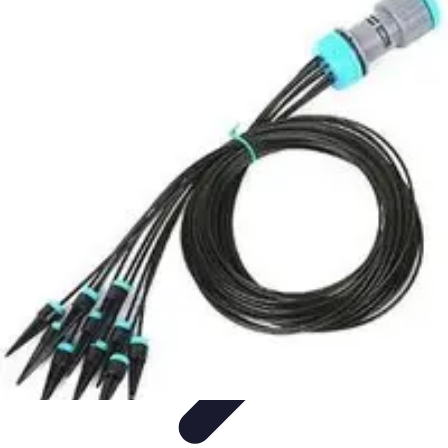
Système Irrigation
Installation
Maintenance
Innovations en irrigation
Installation et
Réglages
Entretien et Maintenance
Système Irrigation