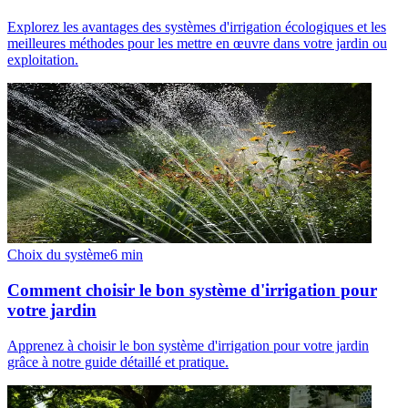
Explorez les avantages des systèmes d'irrigation écologiques et les
meilleures méthodes pour les mettre en œuvre dans votre jardin ou
exploitation.
Choix du système
6
min
Comment choisir le bon système d'irrigation pour
votre jardin
Apprenez à choisir le bon système d'irrigation pour votre jardin
grâce à notre guide détaillé et pratique.