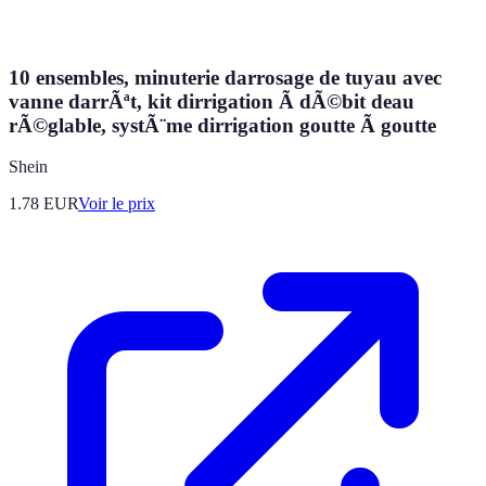
10 ensembles, minuterie darrosage de tuyau avec
vanne darrÃªt, kit dirrigation Ã dÃ©bit deau
rÃ©glable, systÃ¨me dirrigation goutte Ã goutte
Shein
1.78
EUR
Voir le prix