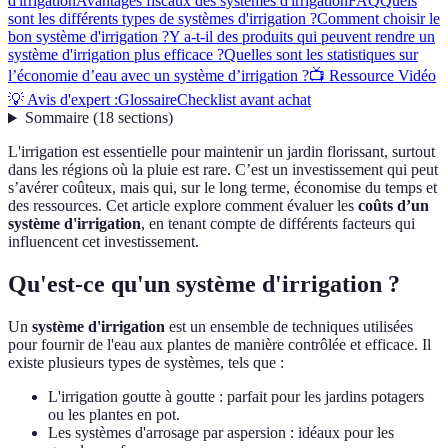
d'irrigation
Avantages fiscaux des systèmes d'irrigation
FAQ
Quels
sont les différents types de systèmes d'irrigation ?
Comment choisir le
bon système d'irrigation ?
Y a-t-il des produits qui peuvent rendre un
système d'irrigation plus efficace ?
Quelles sont les statistiques sur
l’économie d’eau avec un système d’irrigation ?
📺 Ressource Vidéo
💡 Avis d'expert :
Glossaire
Checklist avant achat
Sommaire
(
18
sections
)
L'irrigation est essentielle pour maintenir un jardin florissant, surtout
dans les régions où la pluie est rare. C’est un investissement qui peut
s’avérer coûteux, mais qui, sur le long terme, économise du temps et
des ressources. Cet article explore comment évaluer les
coûts d’un
système d'irrigation
, en tenant compte de différents facteurs qui
influencent cet investissement.
Qu'est-ce qu'un système d'irrigation ?
Un
système d'irrigation
est un ensemble de techniques utilisées
pour fournir de l'eau aux plantes de manière contrôlée et efficace. Il
existe plusieurs types de systèmes, tels que :
L'irrigation goutte à goutte : parfait pour les jardins potagers
ou les plantes en pot.
Les systèmes d'arrosage par aspersion : idéaux pour les