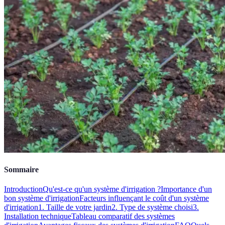
Sommaire
Introduction
Qu'est-ce qu'un système d'irrigation ?
Importance d'un
bon système d'irrigation
Facteurs influençant le coût d'un système
d'irrigation
1. Taille de votre jardin
2. Type de système choisi
3.
Installation technique
Tableau comparatif des systèmes