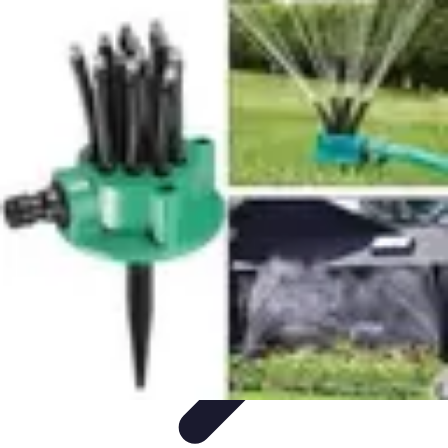
Système Irrigation
Installation
Maintenance
Innovations en irrigation
Installation et
Réglages
Entretien et Maintenance
Système Irrigation