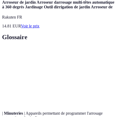
Arroseur de jardin Arroseur darrosage multi-têtes automatique
à 360 degrés Jardinage Outil dirrigation de jardin Arroseur de
Rakuten FR
14.81
EUR
Voir le prix
Glossaire
Terme
Définition
Irrigation
Système d’irrigation délivrant de l’eau directement
Goutte à
aux racines, réduisant l'évaporation.
Goutte
Technique d’arrosage imitant la pluie à l’aide de
Aspersion
dispositifs qui dispersent l'eau en fines gouttelettes.
|
Minuteries
| Appareils permettant de programmer l'arrosage