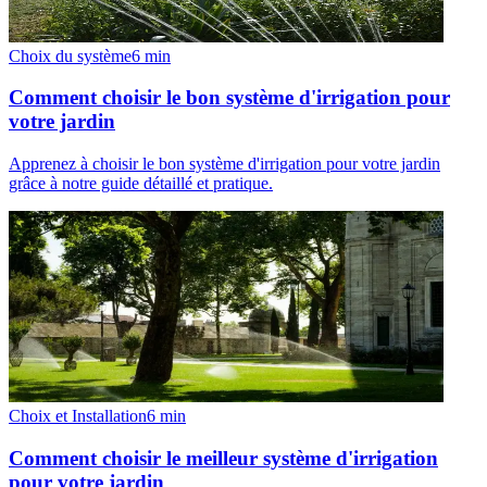
Choix du système
6
min
Comment choisir le bon système d'irrigation pour
votre jardin
Apprenez à choisir le bon système d'irrigation pour votre jardin
grâce à notre guide détaillé et pratique.
Choix et Installation
6
min
Comment choisir le meilleur système d'irrigation
pour votre jardin