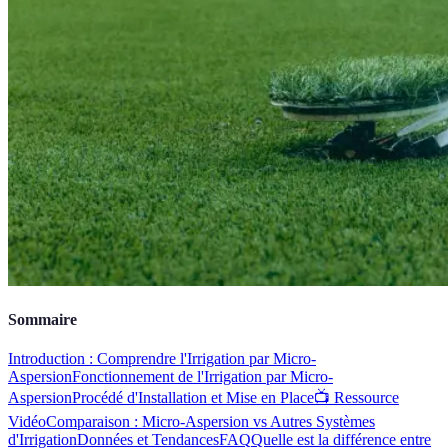
Sommaire
Introduction : Comprendre l'Irrigation par Micro-
Aspersion
Fonctionnement de l'Irrigation par Micro-
Aspersion
Procédé d'Installation et Mise en Place
📺 Ressource
Vidéo
Comparaison : Micro-Aspersion vs Autres Systèmes
d'Irrigation
Données et Tendances
FAQ
Quelle est la différence entre