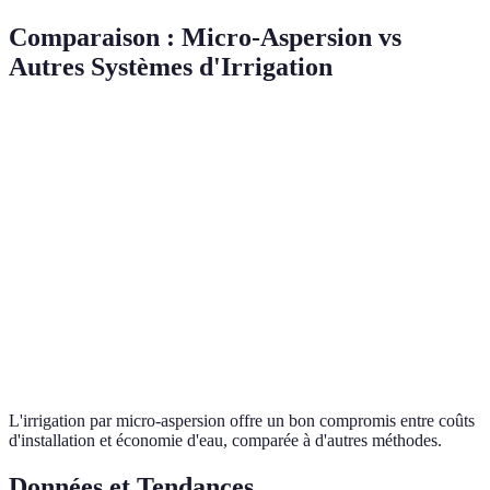
Comparaison : Micro-Aspersion vs
Autres Systèmes d'Irrigation
Critère
Micro-Aspersion
Goutte-à-Goutte
Arrosage
Efficience
Haute
Très Haute
Basse
d'eau
Coût Initial
Moyen
Élevé
Bas
Maintenance
Modérée
Faible
Élevée
Couverture
Uniforme
Très ciblée
Non unif
L'irrigation par micro-aspersion offre un bon compromis entre coûts
d'installation et économie d'eau, comparée à d'autres méthodes.
Données et Tendances