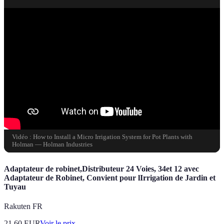
Vidéo : How to Install a Micro Irrigation System for Pot Plants with
Holman — Holman Industries
Adaptateur de robinet,Distributeur 24 Voies, 34et 12 avec
Adaptateur de Robinet, Convient pour lIrrigation de Jardin et
Tuyau
Rakuten FR
21.60
EUR
Voir le prix