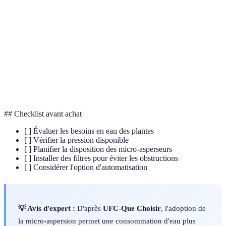
Micro-
Dispositif dispersant de l'eau en fines gouttelettes
asperseur
Intensité nécessaire pour faire fonctionner les
Pression
appareils
Goutte-à-
Méthode d'arrosage ciblée sur les racines
goutte
## Checklist avant achat
[ ] Évaluer les besoins en eau des plantes
[ ] Vérifier la pression disponible
[ ] Planifier la disposition des micro-asperseurs
[ ] Installer des filtres pour éviter les obstructions
[ ] Considérer l'option d'automatisation
💡 Avis d'expert :
D'après
UFC-Que Choisir
, l'adoption de
la micro-aspersion permet une consommation d'eau plus