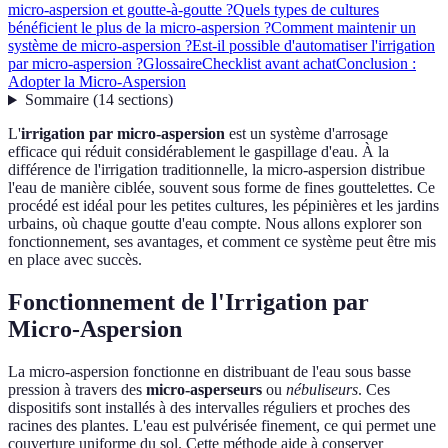
micro-aspersion et goutte-à-goutte ?
Quels types de cultures
bénéficient le plus de la micro-aspersion ?
Comment maintenir un
système de micro-aspersion ?
Est-il possible d'automatiser l'irrigation
par micro-aspersion ?
Glossaire
Checklist avant achat
Conclusion :
Adopter la Micro-Aspersion
Sommaire
(
14
sections
)
L'
irrigation par micro-aspersion
est un système d'arrosage
efficace qui réduit considérablement le gaspillage d'eau. À la
différence de l'irrigation traditionnelle, la micro-aspersion distribue
l'eau de manière ciblée, souvent sous forme de fines gouttelettes. Ce
procédé est idéal pour les petites cultures, les pépinières et les jardins
urbains, où chaque goutte d'eau compte. Nous allons explorer son
fonctionnement, ses avantages, et comment ce système peut être mis
en place avec succès.
Fonctionnement de l'Irrigation par
Micro-Aspersion
La micro-aspersion fonctionne en distribuant de l'eau sous basse
pression à travers des
micro-asperseurs
ou
nébuliseurs
. Ces
dispositifs sont installés à des intervalles réguliers et proches des
racines des plantes. L'eau est pulvérisée finement, ce qui permet une
couverture uniforme du sol. Cette méthode aide à conserver