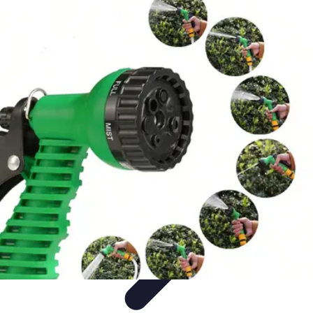
Système Irrigation
Installation
Maintenance
Innovations en irrigation
Installation et
Réglages
Entretien et Maintenance
Système Irrigation