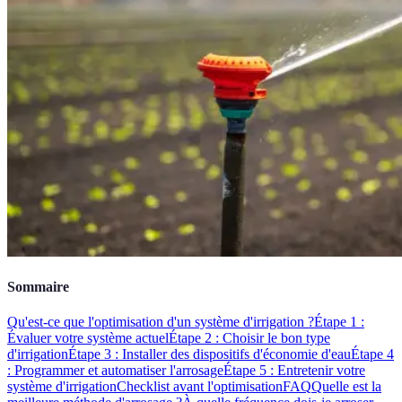
Sommaire
Qu'est-ce que l'optimisation d'un système d'irrigation ?
Étape 1 :
Évaluer votre système actuel
Étape 2 : Choisir le bon type
d'irrigation
Étape 3 : Installer des dispositifs d'économie d'eau
Étape 4
: Programmer et automatiser l'arrosage
Étape 5 : Entretenir votre
système d'irrigation
Checklist avant l'optimisation
FAQ
Quelle est la