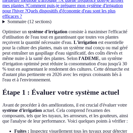
meilleure méthode d'arrosage ?
À quelle fréquence dois-je arroser
mes plantes ?
Comment puis-je préparer mon système d'irrigation
pour l'hiver ?
Quels dispositifs d'économie d'eau sont les plus
efficaces ?
Sommaire
(
12
sections
)
Optimiser un
système d'irrigation
consiste à maximiser l'efficacité
d'utilisation de l'eau tout en garantissant que toutes vos plantes
reçoivent la quantité nécessaire d'eau.
L'irrigation
est essentielle
pour la culture des plantes, mais un système mal conçu ou mal géré
peut entraîner un gaspillage d'eau significatif, des coûts élevés et
même nuire à la santé des plantes. Selon
l'ADEME
, un système
d'irrigation optimisé peut réduire la consommation d'eau jusqu'à 30
% tout en augmentant le rendement des cultures. Cette démarche est
d'autant plus pertinente en 2026 avec les enjeux croissants liés à
l'eau et à l'environnement.
Étape 1 : Évaluer votre système actuel
Avant de procéder à des améliorations, il est crucial d'évaluer votre
système d'irrigation
actuel. Cela comprend l'examen des
composants, tels que les tuyaux, les arroseurs, et les goutteurs, ainsi
que l'analyse de leur performance. Voici quelques points à vérifier :
Fuites :
Inspectez visuellement tous les tuyaux pour détecter