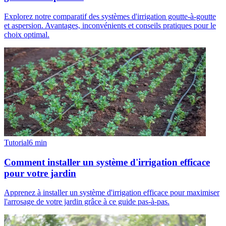
Explorez notre comparatif des systèmes d'irrigation goutte-à-goutte
et aspersion. Avantages, inconvénients et conseils pratiques pour le
choix optimal.
Tutorial
6
min
Comment installer un système d'irrigation efficace
pour votre jardin
Apprenez à installer un système d'irrigation efficace pour maximiser
l'arrosage de votre jardin grâce à ce guide pas-à-pas.