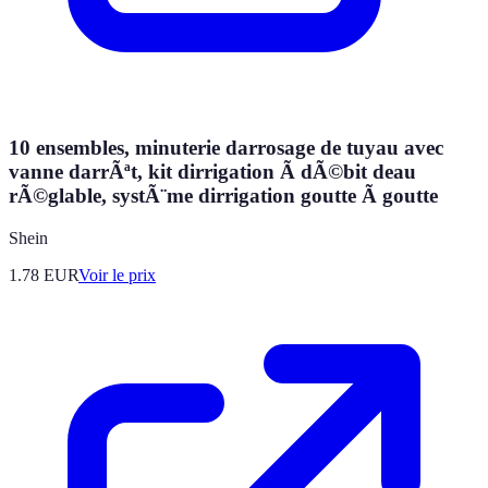
10 ensembles, minuterie darrosage de tuyau avec
vanne darrÃªt, kit dirrigation Ã dÃ©bit deau
rÃ©glable, systÃ¨me dirrigation goutte Ã goutte
Shein
1.78
EUR
Voir le prix