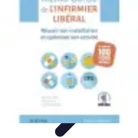
Système Irrigation
Installation
Maintenance
Innovations en irrigation
Installation et
Réglages
Entretien et Maintenance
Système Irrigation