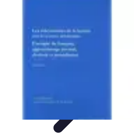
Système Irrigation
Installation
Maintenance
Innovations en irrigation
Installation et
Réglages
Entretien et Maintenance
Système Irrigation