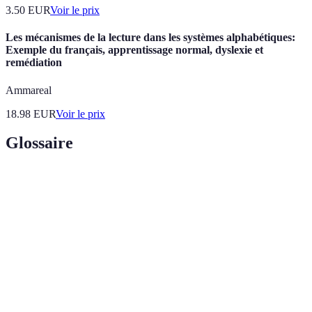
3.50
EUR
Voir le prix
Les mécanismes de la lecture dans les systèmes alphabétiques:
Exemple du français, apprentissage normal, dyslexie et
remédiation
Ammareal
18.98
EUR
Voir le prix
Glossaire
Terme
Définition
Irrigation
Système qui fournit de l'eau directement à la
goutte à
racine des plantes à un rythme contrôlé.
goutte
Installation d'irrigation programmable qui
Système
automatise le processus d'arrosage basé sur des
automatique
capteurs.