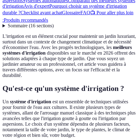
aspersions
Systèmes automatiques
Comparatif des meilleurs systèmes
d'irrigation
Avis d'expert
Pourquoi choisir un système d'irrigation
durable ?
Checklist avant achat
Glossaire
FAQ
📺 Pour aller plus loin
:
Produits recommandés
Sommaire
(
16
sections
)
L'irrigation est un élément crucial pour maintenir un jardin luxuriant,
surtout dans un contexte de changement climatique et de nécessité
d'économiser l'eau. Avec les progrès technologiques, les
meilleurs
systèmes d'irrigation
disponibles sur le marché en 2026 offrent des
solutions adaptées à chaque type de jardin. Que vous soyez un
jardinier amateur ou un professionnel, cet article vous guidera à
travers différentes options, avec un focus sur l'efficacité et la
durabilité.
Qu'est-ce qu'un système d'irrigation ?
Un
système d'irrigation
est un ensemble de techniques utilisées
pour fournir de l'eau aux cultures. Il existe plusieurs types de
systèmes, allant de l'arrosage manuel classique à des techniques plus
avancées telles que l'irrigation goutte à goutte ou l'irrigation par
aspersions. Le choix d'un système dépendra de plusieurs facteurs,
notamment la taille de votre jardin, le type de plantes, le climat de
votre région et bien sûr, votre budget.