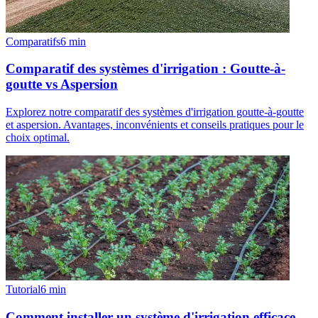
Comparatifs
6
min
Comparatif des systèmes d'irrigation : Goutte-à-
goutte vs Aspersion
Explorez notre comparatif des systèmes d'irrigation goutte-à-goutte
et aspersion. Avantages, inconvénients et conseils pratiques pour le
choix optimal.
Tutorial
6
min
Comment installer un système d'irrigation efficace