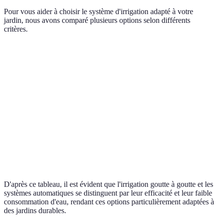
Pour vous aider à choisir le système d'irrigation adapté à votre
jardin, nous avons comparé plusieurs options selon différents
critères.
Critère
Irrigation Goutte à Goutte
Irrigation par Asp
Efficacité
90%
70%
Coût initial
Bas
Moyen
Entretien
Faible
Moyen
Consommation
Très faible
Élevée
d'eau
D'après ce tableau, il est évident que l'irrigation goutte à goutte et les
systèmes automatiques se distinguent par leur efficacité et leur faible
consommation d'eau, rendant ces options particulièrement adaptées à
des jardins durables.