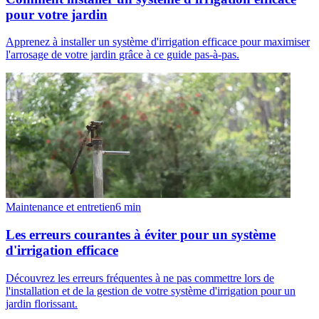
pour votre jardin
Apprenez à installer un système d'irrigation efficace pour maximiser
l'arrosage de votre jardin grâce à ce guide pas-à-pas.
Maintenance et entretien
6
min
Les erreurs courantes à éviter pour un système
d'irrigation efficace
Découvrez les erreurs fréquentes à ne pas commettre lors de
l'installation et de la gestion de votre système d'irrigation pour un
jardin florissant.