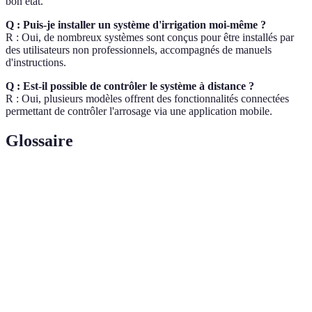
bon état.
Q : Puis-je installer un système d'irrigation moi-même ?
R : Oui, de nombreux systèmes sont conçus pour être installés par
des utilisateurs non professionnels, accompagnés de manuels
d'instructions.
Q : Est-il possible de contrôler le système à distance ?
R : Oui, plusieurs modèles offrent des fonctionnalités connectées
permettant de contrôler l'arrosage via une application mobile.
Glossaire
Terme
Définition
Irrigation
Système qui gère l'arrosage des plantes à l'aide de
automatique
divers dispositifs sans intervention manuelle.
Goutte à
Méthode d'irrigation livrant de l'eau directement
goutte
aux racines via des tuyaux et des goutteurs.
Capteur
Dispositif qui mesure le niveau d'humidité dans le