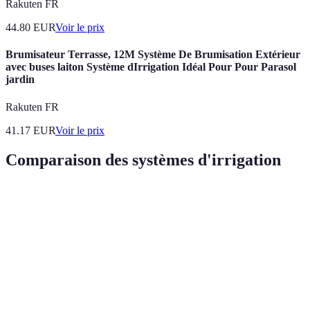
Rakuten FR
44.80
EUR
Voir le prix
Brumisateur Terrasse, 12M Système De Brumisation Extérieur
avec buses laiton Système dIrrigation Idéal Pour Pour Parasol
jardin
Rakuten FR
41.17
EUR
Voir le prix
Comparaison des systèmes d'irrigation
Critère
Système goutte à goutte
Système par aspersion
Efficacité
Très élevée
Moyenne
d'arrosage
Coût
Modéré
Faible
d'installation