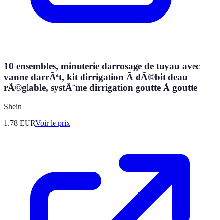
10 ensembles, minuterie darrosage de tuyau avec
vanne darrÃªt, kit dirrigation Ã dÃ©bit deau
rÃ©glable, systÃ¨me dirrigation goutte Ã goutte
Shein
1.78
EUR
Voir le prix