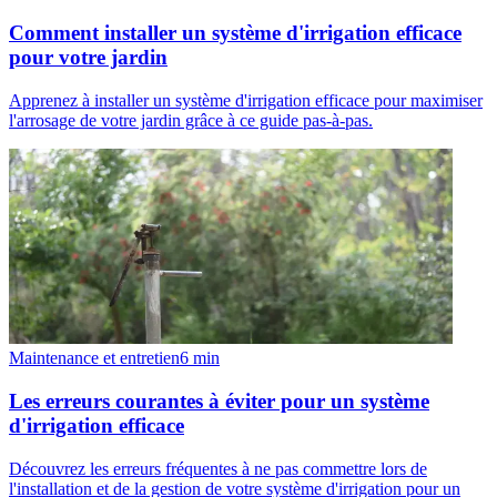
Comment installer un système d'irrigation efficace
pour votre jardin
Apprenez à installer un système d'irrigation efficace pour maximiser
l'arrosage de votre jardin grâce à ce guide pas-à-pas.
Maintenance et entretien
6
min
Les erreurs courantes à éviter pour un système
d'irrigation efficace
Découvrez les erreurs fréquentes à ne pas commettre lors de
l'installation et de la gestion de votre système d'irrigation pour un