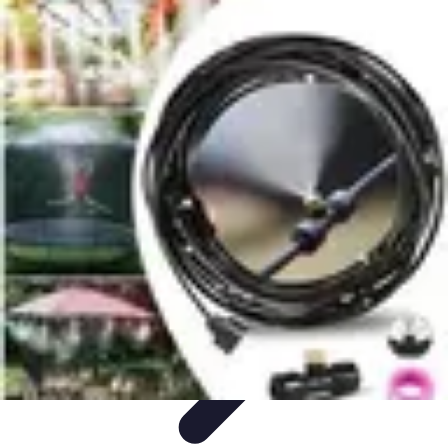
Système Irrigation
Installation
Maintenance
Innovations en irrigation
Installation et
Réglages
Entretien et Maintenance
Système Irrigation