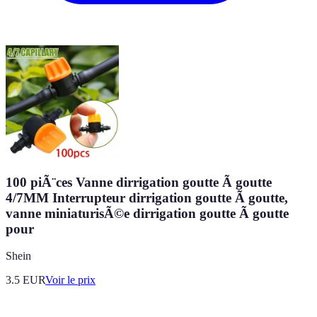
100 piÃ¨ces Vanne dirrigation goutte Ã goutte
4/7MM Interrupteur dirrigation goutte Ã goutte,
vanne miniaturisÃ©e dirrigation goutte Ã goutte
pour
Shein
3.5
EUR
Voir le prix