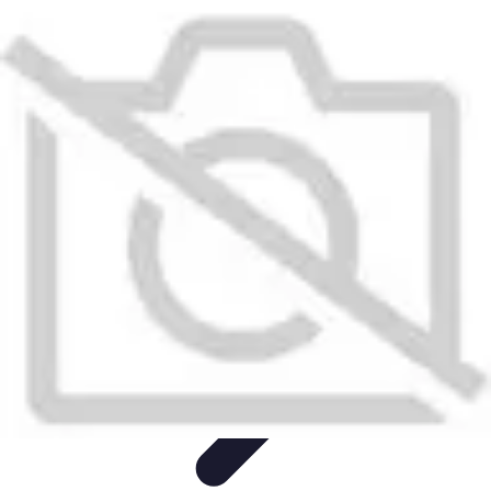
Système Irrigation
Installation
Maintenance
Innovations en irrigation
Installation et
Réglages
Entretien et Maintenance
Système Irrigation