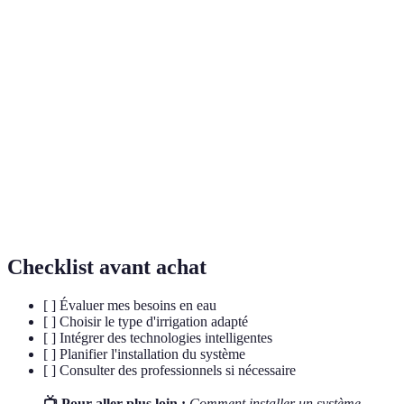
Terme
Définition
Irrigation
Système qui délivre l'eau directement aux racines,
goutte à
minimisant le gaspillage.
goutte
Capteur
Dispositif qui mesure l'humidité du sol pour
d'humidité
optimiser l'arrosage.
Méthode d'irrigation qui arrose les plantes par
Aspersion
pulvérisation, souvent sur de grandes surfaces.
Checklist avant achat
[ ] Évaluer mes besoins en eau
[ ] Choisir le type d'irrigation adapté
[ ] Intégrer des technologies intelligentes
[ ] Planifier l'installation du système
[ ] Consulter des professionnels si nécessaire
📺 Pour aller plus loin :
Comment installer un système