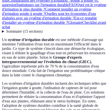
soin
Comparaison des systèmes d'irrigation : goutte à goutte vs.
aspersion
Statistiques sur l'irrigation durable
FAQ
Quel est le système
d'irrigation le plus durable ?
Comment installer un système
d'irrigation goutte à goutte ?
Quelles sont les économies d'eau
réalisées avec un système d'irrigation durable ?
Est-ce rentable
d'installer un système d'irrigation durable ?
Glossaire
Checklist avant
achat
Sommaire
(
15
sections
)
Un
système d'irrigation durable
est une méthode d'arrosage qui
minimise l'utilisation d'eau tout en maximisant l'efficacité dans le
jardin. Ce type de système s'inscrit dans une démarche écologique,
visant à réduire le gaspillage d'eau tout en préservant les ressources
en eau de notre planète. Selon le
Groupe d'experts
intergouvernemental sur l'évolution du climat (GIEC)
,
l'agriculture représente près de 70 % de la consommation d'eau
douce mondiale. Cela fait de l'irrigation une problématique critique
dans la lutte contre le changement climatique.
Les systèmes d'irrigation durables incluent des techniques telles que
l'irrigation goutte à goutte, l'utilisation de capteurs de sol pour
déterminer l'humidité, et la collecte de l'eau de pluie. Ces solutions
permettent de réduire la consommation d'eau et d'optimiser l'apport
d'eau aux plantes, réduisant ainsi le stress hydrique. En outre,
l'adoption de systèmes durables contribue à la santé globale de
l'écosystème, en minimisant l'érosion des sols et en prévenant la