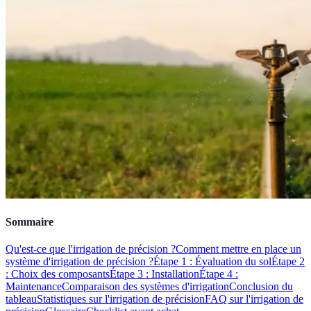
Sommaire
Qu'est-ce que l'irrigation de précision ?
Comment mettre en place un
système d'irrigation de précision ?
Étape 1 : Évaluation du sol
Étape 2
: Choix des composants
Étape 3 : Installation
Étape 4 :
Maintenance
Comparaison des systèmes d'irrigation
Conclusion du
tableau
Statistiques sur l'irrigation de précision
FAQ sur l'irrigation de