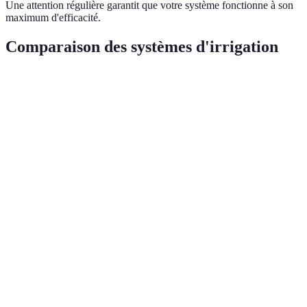
Une attention régulière garantit que votre système fonctionne à son
maximum d'efficacité.
Comparaison des systèmes d'irrigation
Critère
Irrigation goutte-à-goutte
Arrosage de surface
Coût
Élevé
Faible
initial
Économie
50% moins d'eau utilisée
Élevé
d'eau
Effort
Faible
Élevé
d'entretien