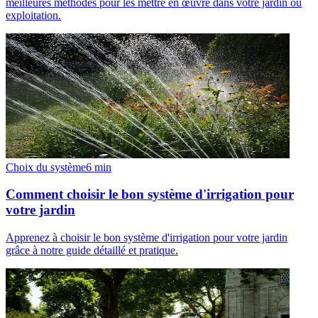
meilleures méthodes pour les mettre en œuvre dans votre jardin ou
exploitation.
Choix du système
6
min
Comment choisir le bon système d'irrigation pour
votre jardin
Apprenez à choisir le bon système d'irrigation pour votre jardin
grâce à notre guide détaillé et pratique.