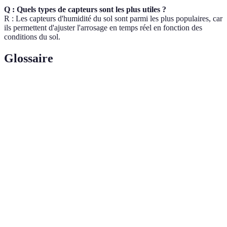
Q : Quels types de capteurs sont les plus utiles ?
R : Les capteurs d'humidité du sol sont parmi les plus populaires, car
ils permettent d'ajuster l'arrosage en temps réel en fonction des
conditions du sol.
Glossaire
Terme
Définition
Irrigation
Système qui délivre l'eau directement à la racine
goutte-à-
des plantes par des goutteurs.
goutte
Capteur
Dispositif qui mesure l'humidité du sol pour
d'humidité
ajuster l'apport en eau.
Efficacité de
Mesure de la proportion d'eau utilisée qui est
l'irrigation
effectivement absorbée par les plantes.