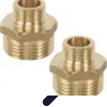
Système Irrigation
Installation
Maintenance
Innovations en irrigation
Installation et
Réglages
Entretien et Maintenance
Système Irrigation