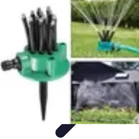
Système Irrigation
Installation
Maintenance
Innovations en irrigation
Installation et
Réglages
Entretien et Maintenance
Système Irrigation