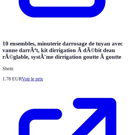
10 ensembles, minuterie darrosage de tuyau avec
vanne darrÃªt, kit dirrigation Ã dÃ©bit deau
rÃ©glable, systÃ¨me dirrigation goutte Ã goutte
Shein
1.78
EUR
Voir le prix