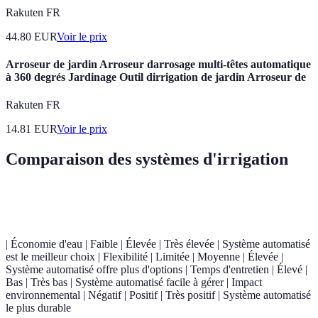
Rakuten FR
44.80
EUR
Voir le prix
Arroseur de jardin Arroseur darrosage multi-têtes automatique
à 360 degrés Jardinage Outil dirrigation de jardin Arroseur de
Rakuten FR
14.81
EUR
Voir le prix
Comparaison des systèmes d'irrigation
Critère
Système traditionnel
Système goutte à goutte
Sy
| Économie d'eau | Faible | Élevée | Très élevée | Système automatisé
est le meilleur choix | Flexibilité | Limitée | Moyenne | Élevée |
Système automatisé offre plus d'options | Temps d'entretien | Élevé |
Bas | Très bas | Système automatisé facile à gérer | Impact
environnemental | Négatif | Positif | Très positif | Système automatisé
le plus durable