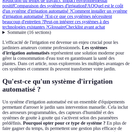
Réduction du temps de travail
5. Impact environnemental
positif
Comparaison des systèmes d'irrigation
FAQ
Quel est le coût
d'un système d'irrigation automatisé ?
Comment installer un système
d'irrigation automatisé ?
Est-ce que ces systèmes nécessitent
beaucoup d'entretien ?
Peut-on intégrer ces systèmes à des
technologies existantes ?
Glossaire
Checklist avant achat
Sommaire
(
16
sections
)
L'efficacité de l'irrigation est devenue un enjeu crucial pour les
jardiniers amateurs comme professionnels.
Les systèmes
d'irrigation automatisés
représentent une solution moderne pour
gérer la consommation d'eau tout en garantissant la santé des
plantes. Dans cet article, nous explorerons les multiples avantages de
ces systèmes et comment ils peuvent transformer votre jardin.
Qu'est-ce qu'un système d'irrigation
automatisé ?
Un système d'irrigation automatisé est un ensemble d'équipements
permettant d'arroser le jardin sans intervention manuelle. Cela inclut
des arroseurs programmables, des capteurs d'humidité et des
systèmes de goutte à goutte qui s'activent selon des paramètres
prédéfinis.
Pourquoi opter pour ce type de système ?
En plus de
faire gagner du temps, ils permettent une gestion plus efficace de