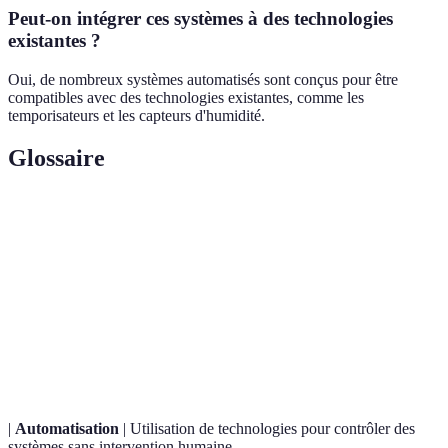
Peut-on intégrer ces systèmes à des technologies
existantes ?
Oui, de nombreux systèmes automatisés sont conçus pour être
compatibles avec des technologies existantes, comme les
temporisateurs et les capteurs d'humidité.
Glossaire
Terme
Définition
Irrigation
Méthode d'arrosage fournissant de l'eau
goutte à goutte
directement aux racines des plantes.
Capteurs
Dispositifs mesurant le taux d'humidité dans le
d'humidité
sol pour ajuster l'arrosage.
|
Automatisation
| Utilisation de technologies pour contrôler des
systèmes sans intervention humaine.