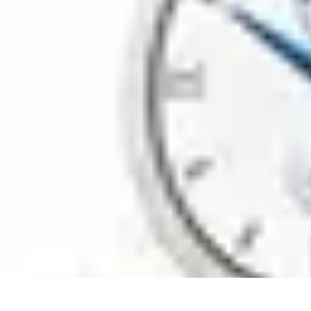
Système Irrigation
Installation
Maintenance
Innovations en irrigation
Installation et Réglag
Système Irrigation