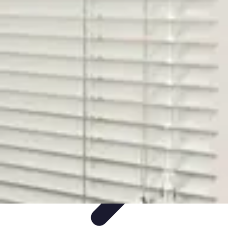
Système Irrigation
Installation
Maintenance
Innovations en irrigation
Installation et
Réglages
Entretien et Maintenance
Système Irrigation