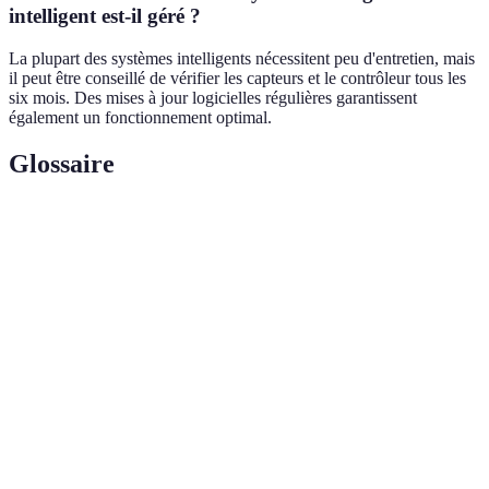
intelligent est-il géré ?
La plupart des systèmes intelligents nécessitent peu d'entretien, mais
il peut être conseillé de vérifier les capteurs et le contrôleur tous les
six mois. Des mises à jour logicielles régulières garantissent
également un fonctionnement optimal.
Glossaire
Terme
Définition
Intégration de l'Internet dans les objets,
Connectivité IoT
permettant la collecte et l'échange de
données.
Dispositifs qui mesurent le niveau
Capteurs
d'humidité dans le sol pour ajuster
d'humidité
l'irrigation.
API (Application
Interface permettant à différents logiciels