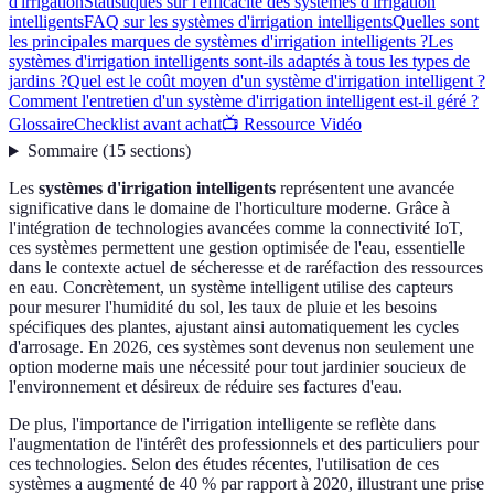
d'irrigation
Statistiques sur l'efficacité des systèmes d'irrigation
intelligents
FAQ sur les systèmes d'irrigation intelligents
Quelles sont
les principales marques de systèmes d'irrigation intelligents ?
Les
systèmes d'irrigation intelligents sont-ils adaptés à tous les types de
jardins ?
Quel est le coût moyen d'un système d'irrigation intelligent ?
Comment l'entretien d'un système d'irrigation intelligent est-il géré ?
Glossaire
Checklist avant achat
📺 Ressource Vidéo
Sommaire
(
15
sections
)
Les
systèmes d'irrigation intelligents
représentent une avancée
significative dans le domaine de l'horticulture moderne. Grâce à
l'intégration de technologies avancées comme la connectivité IoT,
ces systèmes permettent une gestion optimisée de l'eau, essentielle
dans le contexte actuel de sécheresse et de raréfaction des ressources
en eau. Concrètement, un système intelligent utilise des capteurs
pour mesurer l'humidité du sol, les taux de pluie et les besoins
spécifiques des plantes, ajustant ainsi automatiquement les cycles
d'arrosage. En 2026, ces systèmes sont devenus non seulement une
option moderne mais une nécessité pour tout jardinier soucieux de
l'environnement et désireux de réduire ses factures d'eau.
De plus, l'importance de l'irrigation intelligente se reflète dans
l'augmentation de l'intérêt des professionnels et des particuliers pour
ces technologies. Selon des études récentes, l'utilisation de ces
systèmes a augmenté de 40 % par rapport à 2020, illustrant une prise