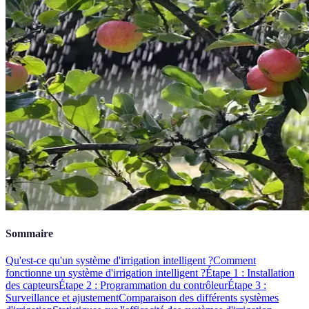
Sommaire
Qu'est-ce qu'un système d'irrigation intelligent ?
Comment
fonctionne un système d'irrigation intelligent ?
Étape 1 : Installation
des capteurs
Étape 2 : Programmation du contrôleur
Étape 3 :
Surveillance et ajustement
Comparaison des différents systèmes