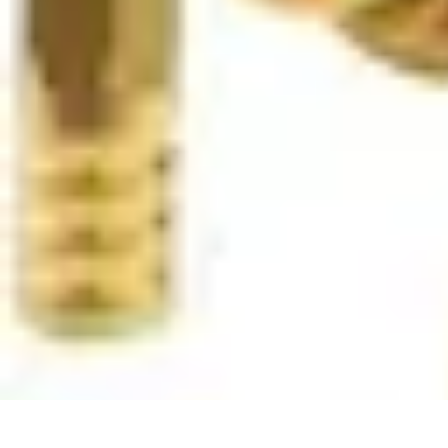
Système Irrigation
Installation
Maintenance
Innovations en irrigation
Installation et Réglag
Système Irrigation