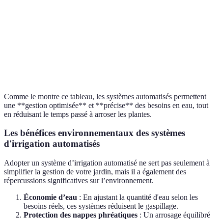
Précision
de
Moyenne
Elevée
Plus effi
l'arrosage
Automati
Flexibilité
Faible
Très élevée
gagnant
Comme le montre ce tableau, les systèmes automatisés permettent
une **gestion optimisée** et **précise** des besoins en eau, tout
en réduisant le temps passé à arroser les plantes.
Les bénéfices environnementaux des systèmes
d'irrigation automatisés
Adopter un système d’irrigation automatisé ne sert pas seulement à
simplifier la gestion de votre jardin, mais il a également des
répercussions significatives sur l’environnement.
Économie d’eau
: En ajustant la quantité d'eau selon les
besoins réels, ces systèmes réduisent le gaspillage.
Protection des nappes phréatiques
: Un arrosage équilibré