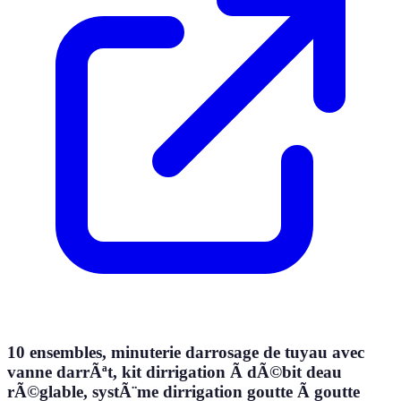
10 ensembles, minuterie darrosage de tuyau avec
vanne darrÃªt, kit dirrigation Ã dÃ©bit deau
rÃ©glable, systÃ¨me dirrigation goutte Ã goutte