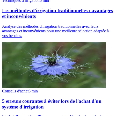
Techniques d'Irrigation
6
min
Les méthodes d'irrigation traditionnelles : avantages
et inconvénients
Analyse des méthodes d'irrigation traditionnelles avec leurs
avantages et inconvénients pour une meilleure sélection adaptée à
vos besoins.
Conseils d'achat
6
min
5 erreurs courantes à éviter lors de l'achat d'un
système d'irrigation