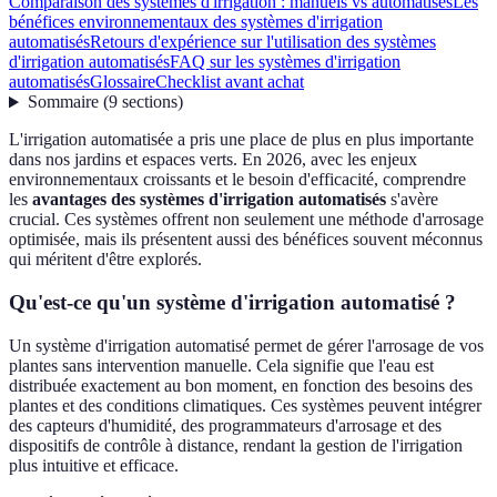
Comparaison des systèmes d'irrigation : manuels vs automatisés
Les
bénéfices environnementaux des systèmes d'irrigation
automatisés
Retours d'expérience sur l'utilisation des systèmes
d'irrigation automatisés
FAQ sur les systèmes d'irrigation
automatisés
Glossaire
Checklist avant achat
Sommaire
(
9
sections
)
L'irrigation automatisée a pris une place de plus en plus importante
dans nos jardins et espaces verts. En 2026, avec les enjeux
environnementaux croissants et le besoin d'efficacité, comprendre
les
avantages des systèmes d'irrigation automatisés
s'avère
crucial. Ces systèmes offrent non seulement une méthode d'arrosage
optimisée, mais ils présentent aussi des bénéfices souvent méconnus
qui méritent d'être explorés.
Qu'est-ce qu'un système d'irrigation automatisé ?
Un système d'irrigation automatisé permet de gérer l'arrosage de vos
plantes sans intervention manuelle. Cela signifie que l'eau est
distribuée exactement au bon moment, en fonction des besoins des
plantes et des conditions climatiques. Ces systèmes peuvent intégrer
des capteurs d'humidité, des programmateurs d'arrosage et des
dispositifs de contrôle à distance, rendant la gestion de l'irrigation
plus intuitive et efficace.