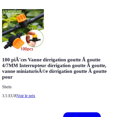
100 piÃ¨ces Vanne dirrigation goutte Ã goutte
4/7MM Interrupteur dirrigation goutte Ã goutte,
vanne miniaturisÃ©e dirrigation goutte Ã goutte
pour
Shein
3.5
EUR
Voir le prix