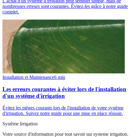
L'achat d'un système d'irrigation peut sembler simple, mais de
nombreuses erreurs sont courantes. Évitez-les grâce à notre guide
complet.
Installation et Maintenance
6
min
Les erreurs courantes à éviter lors de l'installation
d'un système d'irrigation
Évitez les pièges courants lors de l'installation de votre système
d'irrigation. Suivez notre guide pour une mise en place réussie.
Système Irrigation
Votre source d'information pour tout savoir sur
systeme irrigation
.