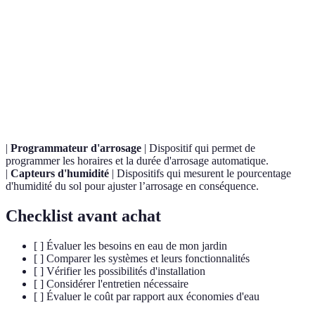
Terme
Définition
Irrigation
Système qui permet d’apporter de l’eau directement
goutte-à-
aux racines des plantes par des goutteurs, minimisant
goutte
le gaspillage d’eau.
|
Programmateur d'arrosage
| Dispositif qui permet de
programmer les horaires et la durée d'arrosage automatique.
|
Capteurs d'humidité
| Dispositifs qui mesurent le pourcentage
d'humidité du sol pour ajuster l’arrosage en conséquence.
Checklist avant achat
[ ] Évaluer les besoins en eau de mon jardin
[ ] Comparer les systèmes et leurs fonctionnalités
[ ] Vérifier les possibilités d'installation
[ ] Considérer l'entretien nécessaire
[ ] Évaluer le coût par rapport aux économies d'eau