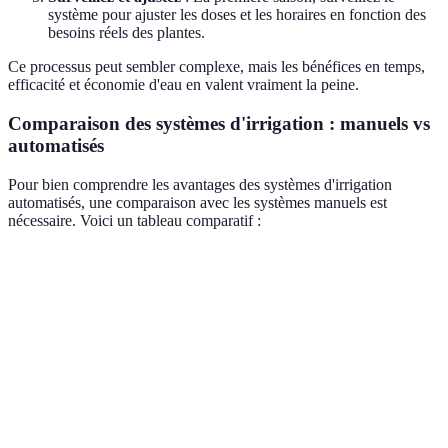
système pour ajuster les doses et les horaires en fonction des
besoins réels des plantes.
Ce processus peut sembler complexe, mais les bénéfices en temps,
efficacité et économie d'eau en valent vraiment la peine.
Comparaison des systèmes d'irrigation : manuels vs
automatisés
Pour bien comprendre les avantages des systèmes d'irrigation
automatisés, une comparaison avec les systèmes manuels est
nécessaire. Voici un tableau comparatif :
Critère
Système manuel
Système automatisé
Verdict
Effort
Automati
Élevé
Faible
requis
gagnante
Automati
Économie
Variable
Optimisée
plus
d'eau
économi